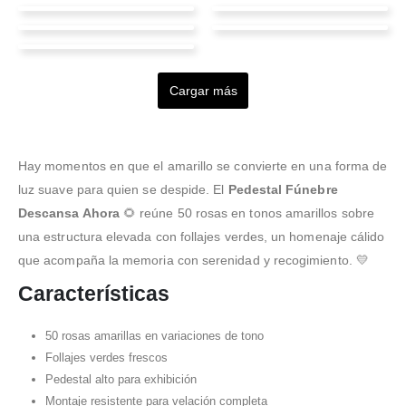
johanna Camacho
MASFEMUSIC
Piedad Quintero
Clean my car Bro
Felix Gualberto
Valorado en
5
de 5
Valorado en
5
de 5
Excelente floristería y
Excelente servicio, me
Valorado en
5
de 5
Valorado en
5
de 5
Chavez Garcia
precios asequibles!
Muy bueno el servicio, la
encantó el pedestal, la
Excelente servicio y
Cargar más
mejor floristería pedí
forma de pago fácil y con
atención, totalmente
Valorado en
5
de 5
varios arreglos y todos
varias opciones de pago.
recomendable para quien
Absolutely great service
muy lindos y en buen
Un trato muy humano.
quiera que las cosas
and fantastic
estado muchas gracias
salgan bien
communication. I got a
Hay momentos en que el amarillo se convierte en una forma de
picture with the flowers
luz suave para quien se despide. El
Pedestal Fúnebre
before they were sent
Descansa Ahora
🌻 reúne 50 rosas en tonos amarillos sobre
and they were kind
una estructura elevada con follajes verdes, un homenaje cálido
enough to me a small
c
...Leer Más
que acompaña la memoria con serenidad y recogimiento. 💛
Características
50 rosas amarillas en variaciones de tono
Follajes verdes frescos
Pedestal alto para exhibición
Montaje resistente para velación completa