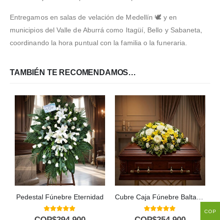
Entregamos en salas de velación de Medellín 🕊️ y en
municipios del Valle de Aburrá como Itagüí, Bello y Sabaneta,
coordinando la hora puntual con la familia o la funeraria.
TAMBIÉN TE RECOMENDAMOS…
Pedestal Fúnebre Eternidad
Cubre Caja Fúnebre Baltasar: Homenaje Floral de Serenidad y Respeto 🕊️
COP
5.00
out of 5
5.00
out of 5
COP$
294.900
COP$
254.900