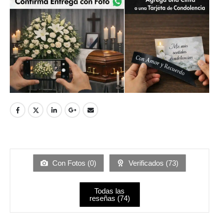
Con Fotos (
0
)
Verificados (
73
)
Todas las
reseñas (
74
)