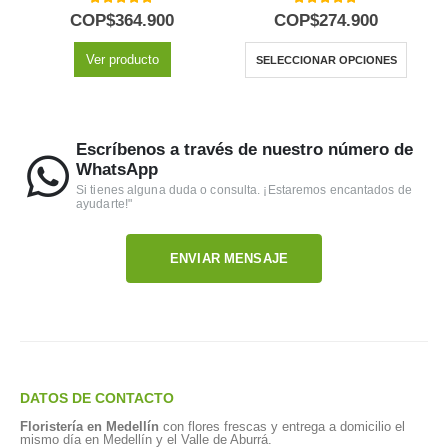
5.00
out of 5
5.00
out of 5
COP$
364.900
COP$
274.900
Ver producto
SELECCIONAR OPCIONES
Escríbenos a través de nuestro número de
WhatsApp
Si tienes alguna duda o consulta. ¡Estaremos encantados de
ayudarte!"
ENVIAR MENSAJE
DATOS DE CONTACTO
Floristería en Medellín
con flores frescas y entrega a domicilio el
mismo día en Medellín y el Valle de Aburrá.