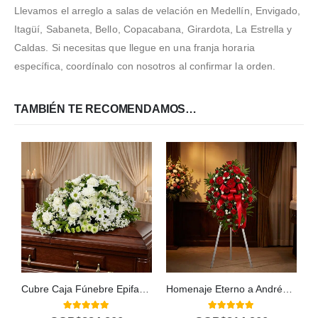
Llevamos el arreglo a salas de velación en Medellín, Envigado,
Itagüí, Sabaneta, Bello, Copacabana, Girardota, La Estrella y
Caldas. Si necesitas que llegue en una franja horaria
específica, coordínalo con nosotros al confirmar la orden.
TAMBIÉN TE RECOMENDAMOS…
Cubre Caja Fúnebre Epifania: Un Homenaje de Distinción y Serenidad 🕊️
Homenaje Eterno a Andrés: Pedestal Fúnebre Personalizado 🕊️
5.00
out of 5
5.00
out of 5