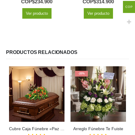
COP$
234.900
COP$
314.900
COP
Ver producto
Ver producto
PRODUCTOS RELACIONADOS
-20%
Cubre Caja Fúnebre «Paz Eterna» para el Último Adiós a Jair 🕊️
Arreglo Fúnebre Te Fuiste