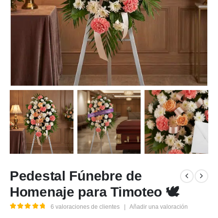
Pedestal Fúnebre de
Homenaje para Timoteo 🕊️
6
valoraciones de clientes
|
Añadir una valoración
5.00
out of 5