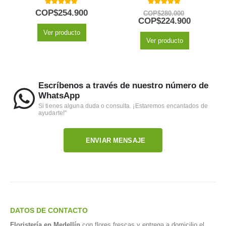
5.00
out of 5
5.00
out of 5
COP$
254.900
COP$
280.000
COP$
224.900
Ver producto
Ver producto
Escríbenos a través de nuestro número de
WhatsApp
Si tienes alguna duda o consulta. ¡Estaremos encantados de
ayudarte!"
ENVIAR MENSAJE
DATOS DE CONTACTO
Floristería en Medellín
con flores frescas y entrega a domicilio el