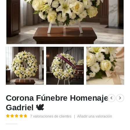
Corona Fúnebre Homenaje
Gadriel 🕊️
7
valoraciones de clientes
|
Añadir una valoración
5.00
out of 5