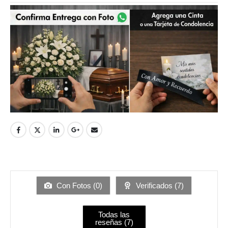
Con Fotos (
0
)
Verificados (
7
)
Todas las
reseñas (
7
)