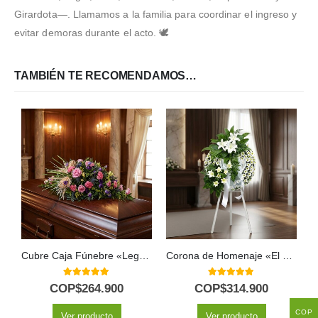
Girardota—. Llamamos a la familia para coordinar el ingreso y
evitar demoras durante el acto. 🕊️
TAMBIÉN TE RECOMENDAMOS…
Cubre Caja Fúnebre «Legado Sereno de Ivon» 🕊️
Corona de Homenaje «El Vuelo de Uriel» 🕊️
5.00
out of 5
5.00
out of 5
COP$
264.900
COP$
314.900
COP
Ver producto
Ver producto