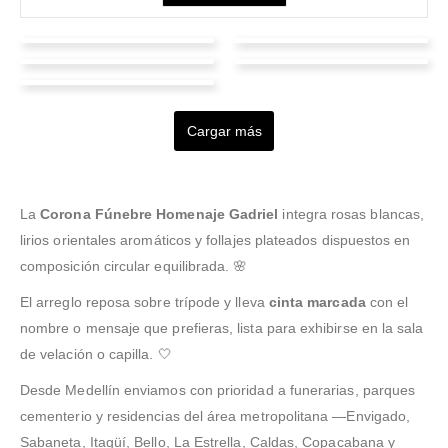
Tania Forero
Santiago Heredia
Adriana Medina
José Anderson
Angie Ruiz-Tellez
Valorado en
5
de 5
Valorado en
5
de 5
Campos
Romero Castañeda
Enviamos un canasto al
Las flores estaban
funeral de mi tía y me
hermosas y llegaron con
Cargar más
Valorado en
5
de 5
Valorado en
5
de 5
Valorado en
5
de 5
avisaron cuando lo
Necesitaba un pedestal
bastante anticipación
Fue un pedido de última
La persona que me
entregaron; hasta me
para la velación y escribí
para el funeral; me dio
hora para un funeral; se
atendió fue un amor,
compartieron una foto y
pasada la medianoche;
mucha tranquilidad que
acomodaron con todo y
súper amable; yo no
eso se agradece.
respondieron rápido y lo
cumplieran así.
el servicio fue excelente
alcancé a ver el arreglo,
La
Corona Fúnebre Homenaje Gadriel
integra rosas blancas,
entregaron antes del
pese al poco tiempo.
pero confié en que
lirios orientales aromáticos y follajes plateados dispuestos en
mediodía, con flores
quedaría lindo y lo
composición circular equilibrada. 🌸
frescas.
recomendaría.
El arreglo reposa sobre trípode y lleva
cinta marcada
con el
nombre o mensaje que prefieras, lista para exhibirse en la sala
de velación o capilla. 🤍
Desde Medellín enviamos con prioridad a funerarias, parques
cementerio y residencias del área metropolitana —Envigado,
Sabaneta, Itagüí, Bello, La Estrella, Caldas, Copacabana y