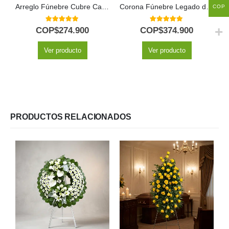
Arreglo Fúnebre Cubre Caja Misericordia
Corona Fúnebre Legado de Paz para Benjamin 🕊️
COP
5.00
out of 5
5.00
out of 5
COP$
274.900
COP$
374.900
Ver producto
Ver producto
PRODUCTOS RELACIONADOS