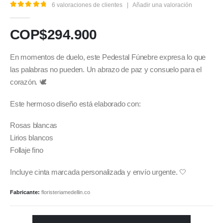
6
valoraciones de clientes
|
Añadir una valoración
5.00
out of 5
COP$
294.900
En momentos de duelo, este Pedestal Fúnebre expresa lo que
las palabras no pueden. Un abrazo de paz y consuelo para el
corazón. 🕊️
Este hermoso diseño está elaborado con:
Rosas blancas
Lirios blancos
Follaje fino
Incluye cinta marcada personalizada y envío urgente. 🤍
Fabricante:
floristeriamedellin.co