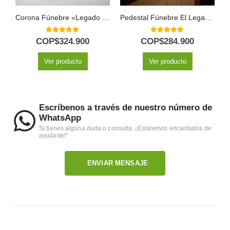
Corona Fúnebre «Legado de Paz»: Un Homenaje Floral a Mesha 🕊️
Pedestal Fúnebre El Legado de Domingo: Homenaje Solemne 🕊️
5.00
out of 5
5.00
out of 5
COP$
324.900
COP$
284.900
Ver producto
Ver producto
Escríbenos a través de nuestro número de
WhatsApp
Si tienes alguna duda o consulta. ¡Estaremos encantados de
ayudarte!"
ENVIAR MENSAJE