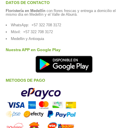
DATOS DE CONTACTO
Floristería en Medellín
con flores frescas y entrega a domicilio el
mismo día en Medellín y el Valle de Aburrá.
WhatsApp:
+57 322 708 3172
Móvil:
+57 322 708 3172
Medellin y Antioquia
Nuestra APP en Google Play
METODOS DE PAGO