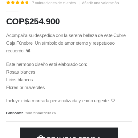
7
valoraciones de clientes
|
Añadir una valoración
5.00
out of 5
COP$
254.900
Acompaña su despedida con la serena belleza de este Cubre
Caja Fúnebre. Un símbolo de amor eterno y respetuoso
recuerdo. 🕊️
Este hermoso diseño está elaborado con:
Rosas blancas
Lirios blancos
Flores primaverales
Incluye cinta marcada personalizada y envío urgente. 🤍
Fabricante:
floristeriamedellin.co