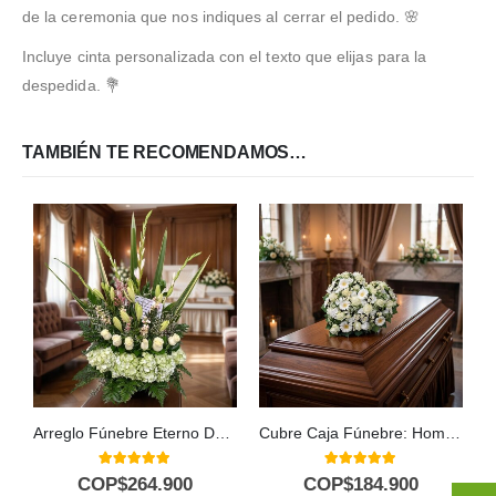
de la ceremonia que nos indiques al cerrar el pedido. 🌸
Incluye cinta personalizada con el texto que elijas para la
despedida. 💐
TAMBIÉN TE RECOMENDAMOS…
Arreglo Fúnebre Eterno Descanso
Cubre Caja Fúnebre: Homenaje Floral para Antonio 🕊️
5.00
out of 5
5.00
out of 5
COP$
264.900
COP$
184.900