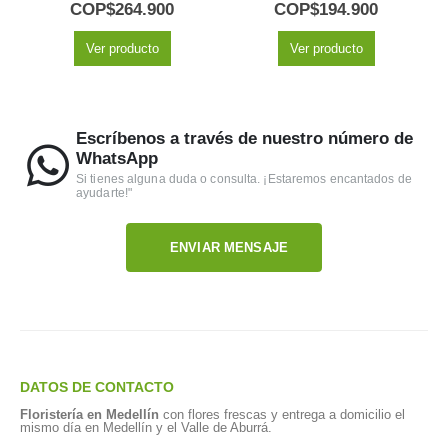
5.00
out of 5
5.00
out of 5
COP$
264.900
COP$
194.900
Ver producto
Ver producto
Escríbenos a través de nuestro número de
WhatsApp
Si tienes alguna duda o consulta. ¡Estaremos encantados de
ayudarte!"
ENVIAR MENSAJE
DATOS DE CONTACTO
Floristería en Medellín
con flores frescas y entrega a domicilio el
mismo día en Medellín y el Valle de Aburrá.