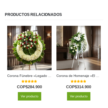
PRODUCTOS RELACIONADOS
Corona Fúnebre «Legado de Hildegarda» 🤍
Corona de Homenaje «El Vuelo de Uriel» 🕊️
5.00
out of 5
5.00
out of 5
COP$
284.900
COP$
314.900
Ver producto
Ver producto