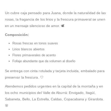
se ve precioso y de
lo entregaron perfecto
el texto de la cinta y el
de fecha y lo resolvieron
servicio exequial, y aun
verdad gracias.
para la ceremonia;
seguimiento hasta que
rápido porque verifican
así lo resolvieron: quedó
comprar en línea fue fácil
llegó; todo el proceso fue
hora y lugar antes de
sobrio, con buen gusto, y
Un cubre caja pensado para Juana, donde la naturalidad de las
y súper rápido.
muy profesional.
entregar en la funeraria.
lo entregaron rápido.
rosas, la fragancia de los lirios y la frescura primaveral se unen
en un mensaje silencioso de amor. 🕊️
Composición:
Rosas frescas en tonos suaves
Lirios blancos abiertos
Flores primaverales de acento
Follaje abundante que da volumen al diseño
Se entrega con cinta rotulada y tarjeta incluida, embalado para
preservar la frescura. 🤍
Atendemos pedidos urgentes en la capital de la montaña y en
los ocho municipios del Valle de Aburrá: Envigado, Itagüí,
Sabaneta, Bello, La Estrella, Caldas, Copacabana y Girardota.
🌸