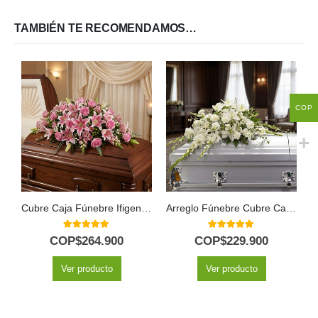
TAMBIÉN TE RECOMENDAMOS…
COP
Cubre Caja Fúnebre Ifigenia: Un Homenaje Floral Conmovedor 🕊️
Arreglo Fúnebre Cubre Caja Asunción
5.00
out of 5
5.00
out of 5
COP$
264.900
COP$
229.900
Ver producto
Ver producto