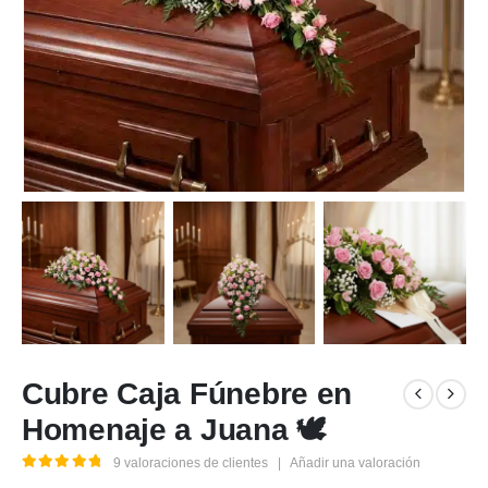
Cubre Caja Fúnebre en
Homenaje a Juana 🕊️
9
valoraciones de clientes
|
Añadir una valoración
5.00
out of 5