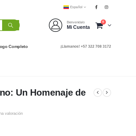
Español
0
Bienvenida/o
Mi Cuenta
logo Completo
¡Llamanos! +57 322 708 3172
ino: Un Homenaje de
na valoración