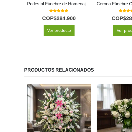
Pedestal Fúnebre de Homenaje para Patricio: Un Recuerdo Solemne 🕊️
5.00
out of 5
5.00
out
COP$
284.900
COP$
28
Ver producto
Ver pro
PRODUCTOS RELACIONADOS