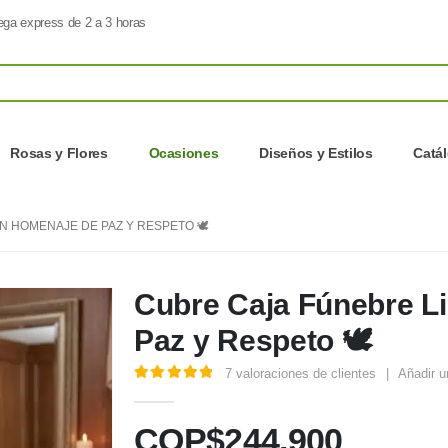
ega express de 2 a 3 horas
Rosas y Flores
Ocasiones
Diseños y Estilos
Catá
N HOMENAJE DE PAZ Y RESPETO 🕊️
Cubre Caja Fúnebre L
Paz y Respeto 🕊️
7
valoraciones de clientes
|
Añadir u
5.00
out of 5
COP$
244.900