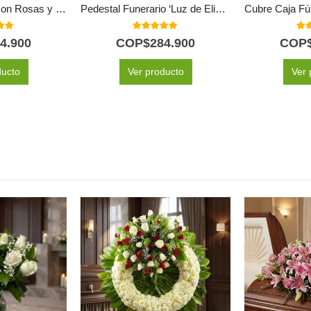
Corona Fúnebre Con Rosas y Lirios
Pedestal Funerario ‘Luz de Elisa’: Un Homenaje a su Legado Eterno 🕊️
 of 5
5.00
out of 5
5.0
4.900
COP$
284.900
COP
ducto
Ver producto
Ver 