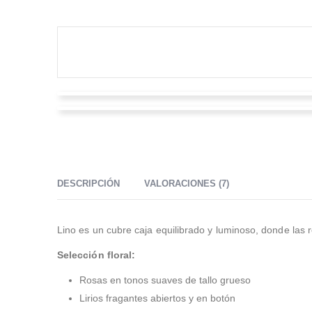
Hector Mauricio Cano Ramirez
Paola Andrea Zorrilla
Valorado en
5
de 5
Encargamos las flores para el funeral de mi hermano y
Valorado en
5
de 5
se veían muy bonitas; quedaron muy bien en la
Hice un pedido a última hora y aun así lo entregaron el
ceremonia.
mismo día; me compartieron fotos en cada etapa y
DESCRIPCIÓN
VALORACIONES (7)
quedó elegante.
Lino es un cubre caja equilibrado y luminoso, donde las 
Selección floral:
Rosas en tonos suaves de tallo grueso
Lirios fragantes abiertos y en botón