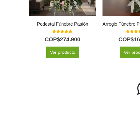
Pedestal Fúnebre Pasión
5.00
out of 5
5.00
out
COP$
274.900
COP$
16
Ver producto
Ver pro