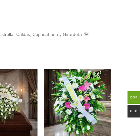
Estrella, Caldas, Copacabana y Girardota. 🌺
COP
USD