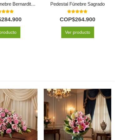
Cubre Caja Fúnebre Bernardita: Un Manto de Paz y Amor 🕊️
Pedestal Fúnebre Sagrado
0
out of 5
5.00
out of 5
$
284.900
COP$
264.900
C
producto
Ver producto