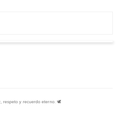
Claudia Patricia Fajardo Diaz
Valorado en
5
de 5
Fue un pedido de última hora para un funeral; se
acomodaron con todo y el servicio fue excelente pese
al poco tiempo.
 respeto y recuerdo eterno. 🕊️