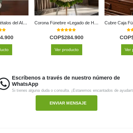
Arreglo Fúnebre Pétalos del Alma
Corona Fúnebre «Legado de Hildegarda» 🤍
 of 5
5.00
out of 5
5.0
4.900
COP$
284.900
COP
ducto
Ver producto
Ver 
Escríbenos a través de nuestro número de
WhatsApp
Si tienes alguna duda o consulta. ¡Estaremos encantados de ayudart
ENVIAR MENSAJE