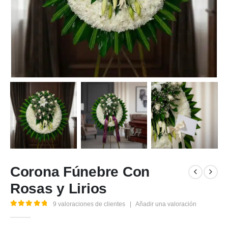
Corona Fúnebre Con
Rosas y Lirios
9
valoraciones de clientes
|
Añadir una valoración
5.00
out of 5