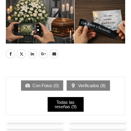
Con Fotos (
0
)
Verificados (
8
)
Todas las
reseñas (
9
)
Viviana Zamudio
Andrea Castro