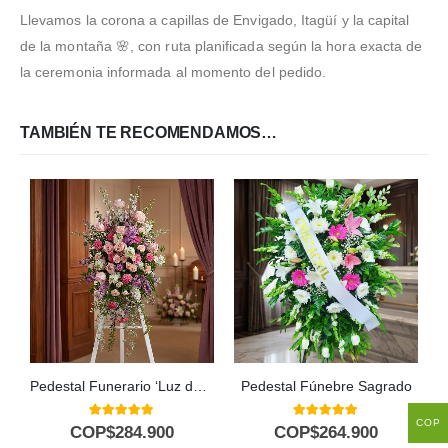
Llevamos la corona a capillas de Envigado, Itagüí y la capital
de la montaña 🌸, con ruta planificada según la hora exacta de
la ceremonia informada al momento del pedido.
TAMBIÉN TE RECOMENDAMOS…
Pedestal Funerario ‘Luz de Elisa’: Un Homenaje a su Legado Eterno 🕊️
Pedestal Fúnebre Sagrado
COP
5.00
out of 5
5.00
out of 5
COP$
284.900
COP$
264.900