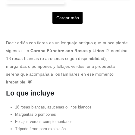
Jeimy Riaño
Carmen Bonilla
Alejandra Tavera
Valorado en
5
de 5
Valorado en
5
de 5
Se nota que trabajan con
Espectacular servicio,
Valorado en
5
de 5
Valorado en
5
de 5
Jimenez
amor y dedicación
(Traducción de Google)
todo lo que solicitamos
Buenos días quiero
Cargar más
sencillamente hermoso.
super.bonito de
agradecer a ustedes por
Valorado en
5
de 5
buenisima calidad y muy
su valiosa y oportuna
"Me encanta esta
cumplidos con la entrega.
colaboración.Los arreglos
empresa, la recomiendo
Excelente servicio al
florales muy bonitos y de
al 100, es la mejor opción
Decir adiós con flores es un lenguaje antiguo que nunca pierde
cliente.
calidad. La orquídea me
para regalos con estilo,
vigencia. La
Corona Fúnebre con Rosas y Lirios
🤍 combina
encantó.
...Leer Más
calidad, oportunidad,
18 rosas blancas (o azucenas según disponibilidad),
inovación y al mejor
margaritas o pompones y follajes verdes, una propuesta
precio del merc
...Leer
Más
serena que acompaña a los familiares en ese momento
irrepetible. 🕊️
Lo que incluye
18 rosas blancas, azucenas o lirios blancos
Margaritas o pompones
Follajes verdes complementarios
Trípode firme para exhibición