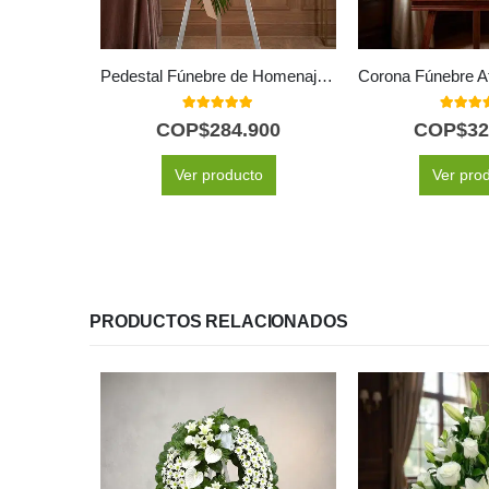
Pedestal Fúnebre de Homenaje para Timoteo 🕊️
5.00
out of 5
5.00
out
COP$
284.900
COP$
32
Ver producto
Ver pro
PRODUCTOS RELACIONADOS