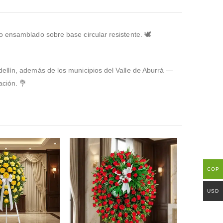
do ensamblado sobre base circular resistente. 🕊️
dellín, además de los municipios del Valle de Aburrá —
ación. 💐
COP
USD