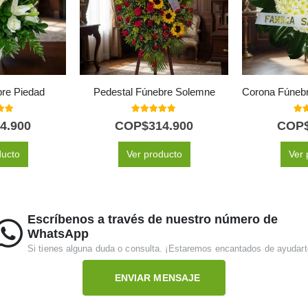
bre Piedad
Pedestal Fúnebre Solemne
 of 5
5.00
out of 5
5.0
4.900
COP$
314.900
COP
ducto
Ver producto
Ver 
Escríbenos a través de nuestro número de
WhatsApp
Si tienes alguna duda o consulta. ¡Estaremos encantados de ayudart
ENVIAR MENSAJE