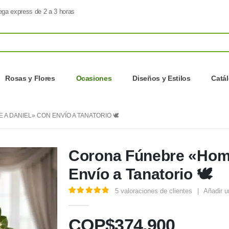
ega express de 2 a 3 horas
Rosas y Flores
Ocasiones
Diseños y Estilos
Catá
 DANIEL» CON ENVÍO A TANATORIO 🕊️
Corona Fúnebre «Home
Envío a Tanatorio 🕊️
5
valoraciones de clientes
|
Añadir u
5.00
out of 5
COP$
374.900