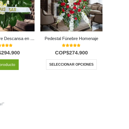
Corona Fúnebre Descansa en Paz
Pedestal Fúnebre Homenaje
Pedesta
0
out of 5
5.00
out of 5
$
294.900
COP$
274.900
C
producto
SELECCIONAR OPCIONES
SELEC
e!"