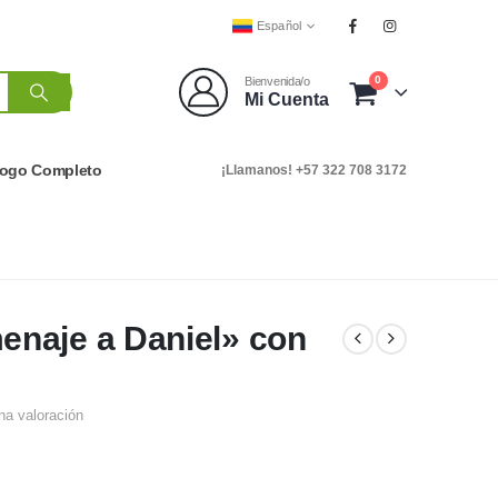
Español
0
Bienvenida/o
Mi Cuenta
logo Completo
¡Llamanos! +57 322 708 3172
naje a Daniel» con
na valoración