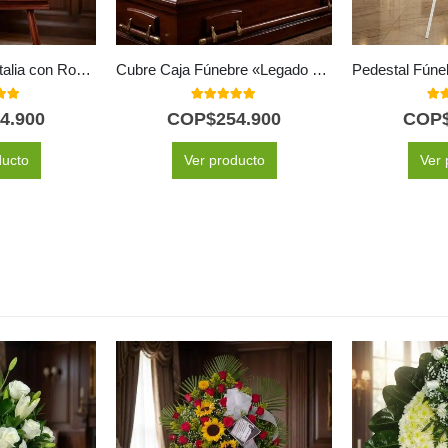
Corona Fúnebre Atalia con Rosas Blancas para Condolencias 🕊️
Cubre Caja Fúnebre «Legado Eterno de Tomás» 🕊️
 of 5
5.00
out of 5
5.0
4.900
COP$
254.900
COP
ducto
Ver producto
Ver 