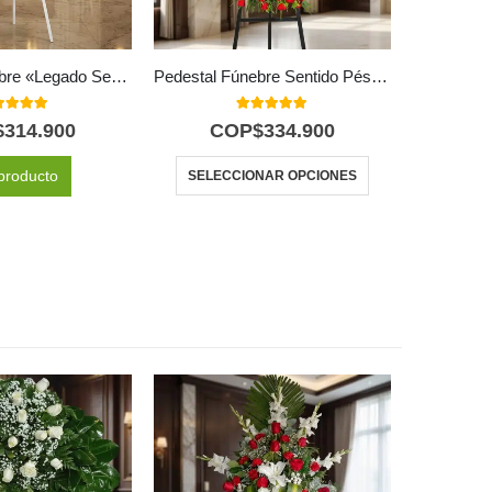
Pedestal Fúnebre «Legado Sereno» para Julián 🕊️
Pedestal Fúnebre Sentido Pésame
0
out of 5
5.00
out of 5
$
314.900
COP$
334.900
C
producto
SELECCIONAR OPCIONES