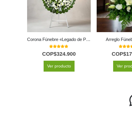
Corona Fúnebre «Legado de Paz»: Un Homenaje Floral a Mesha 🕊️
Arreglo Fúne
5.00
out of 5
5.00
out
COP$
324.900
COP$
17
Ver producto
Ver pro