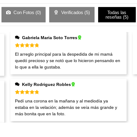
Con Fotos (
0
)
Verificados (
5
)
Todas las
reseñas (
5
)
Gabriela Maria Soto Torres
Valorado en
5
de 5
El arreglo principal para la despedida de mi mamá
quedó precioso y se notó que lo hicieron pensando en
lo que a ella le gustaba.
Kelly Rodriguez Robles
Valorado en
5
de 5
Pedí una corona en la mañana y al mediodía ya
estaba en la velación; además se veía más grande y
más bonita que en la foto.