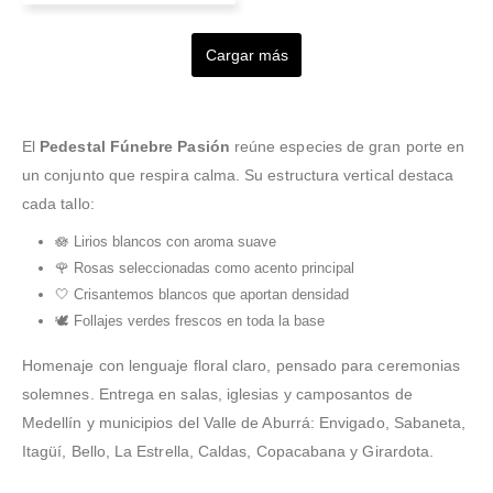
Sandra Hernandez
Valorado en
5
de 5
Valorado en
5
de 5
Valorado en
5
de 5
Valorado en
5
de 5
Las mejores experiencias
Muy buena atención,
La calidad de las flores
Cargar más
Valorado en
5
de 5
con esta floristería.
El ramo quedó
buenos precios, gran
son espectaculares
Puntualidad, precio
espectacular, la atención
variedad de flores y
,calidad y servicio al
también super rápida y
arreglos, y además se las
cliente. Síempre que
amable (en esto tienen
llevan a donde necesiten!
El
Pedestal Fúnebre Pasión
reúne especies de gran porte en
necesite enviar un
un 10) Muy pacientes con
un conjunto que respira calma. Su estructura vertical destaca
arreglo seran mi
todas las preguntas. No
cada tallo:
pri
me informaron c
...Leer Más
...Leer
Más
🪷 Lirios blancos con aroma suave
🌹 Rosas seleccionadas como acento principal
🤍 Crisantemos blancos que aportan densidad
🕊️ Follajes verdes frescos en toda la base
Homenaje con lenguaje floral claro, pensado para ceremonias
solemnes. Entrega en salas, iglesias y camposantos de
Medellín y municipios del Valle de Aburrá: Envigado, Sabaneta,
Itagüí, Bello, La Estrella, Caldas, Copacabana y Girardota.