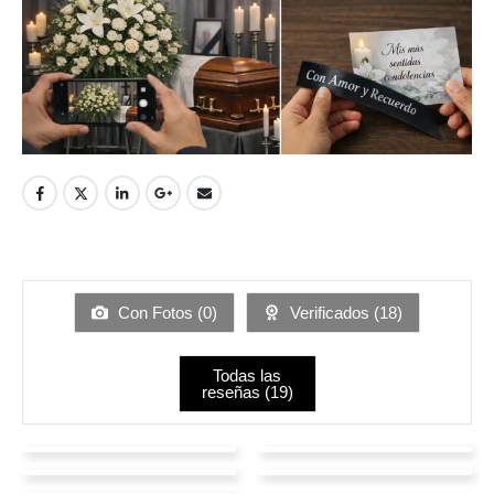
Con Fotos (
0
)
Verificados (
18
)
Todas las
reseñas (
19
)
LOGISTICO
Jose naval Parra
Jonathan Moreno
Catalina Calkins
ICEBERG
valencia