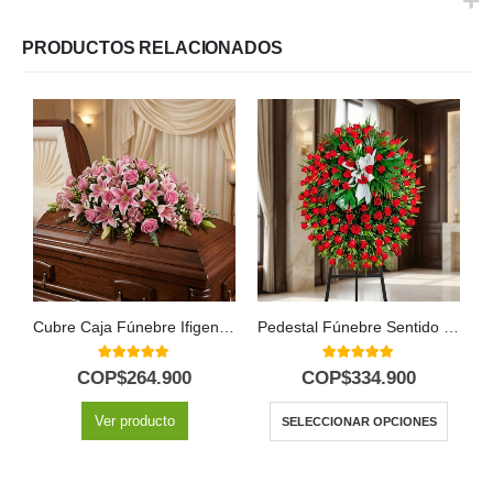
PRODUCTOS RELACIONADOS
Cubre Caja Fúnebre Ifigenia: Un Homenaje Floral Conmovedor 🕊️
Pedestal Fúnebre Sentido Pésame
5.00
out of 5
5.00
out of 5
COP$
264.900
COP$
334.900
Ver producto
SELECCIONAR OPCIONES