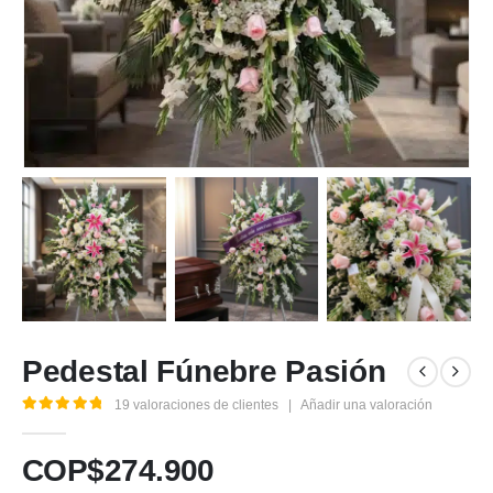
Pedestal Fúnebre Pasión
19
valoraciones de clientes
|
Añadir una valoración
5.00
out of 5
COP$
274.900