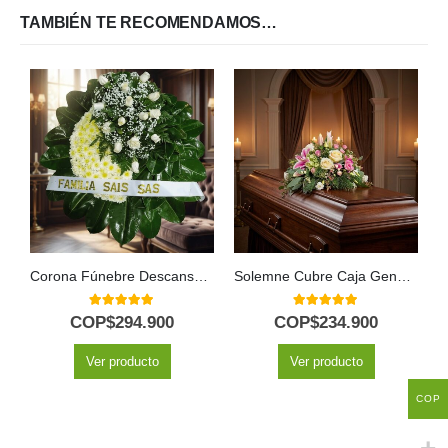
TAMBIÉN TE RECOMENDAMOS…
Corona Fúnebre Descansa en Paz
Solemne Cubre Caja Genoveva: Un Homenaje de Flores Blancas 🤍
5.00
out of 5
5.00
out of 5
COP$
294.900
COP$
234.900
Ver producto
Ver producto
COP