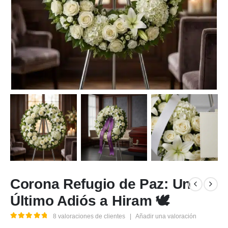
Corona Refugio de Paz: Un
Último Adiós a Hiram 🕊️
8
valoraciones de clientes
|
Añadir una valoración
5.00
out of 5