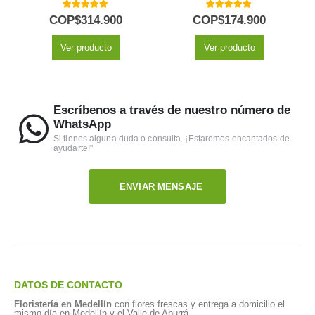
5.00
out of 5
5.00
out of 5
COP$
314.900
COP$
174.900
Ver producto
Ver producto
Escríbenos a través de nuestro número de
WhatsApp
Si tienes alguna duda o consulta. ¡Estaremos encantados de
ayudarte!"
ENVIAR MENSAJE
DATOS DE CONTACTO
Floristería en Medellín
con flores frescas y entrega a domicilio el
mismo día en Medellín y el Valle de Aburrá.