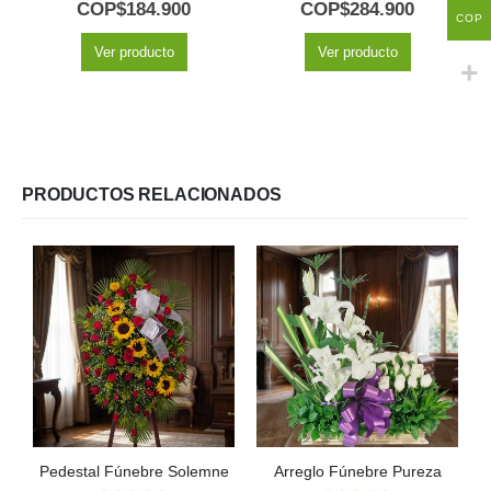
5.00
out of 5
5.00
out of 5
COP$
184.900
COP$
284.900
COP
Ver producto
Ver producto
PRODUCTOS RELACIONADOS
Pedestal Fúnebre Solemne
Arreglo Fúnebre Pureza
P