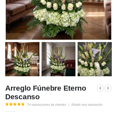
Arreglo Fúnebre Eterno
Descanso
74
valoraciones de clientes
|
Añadir una valoración
5.00
out of 5