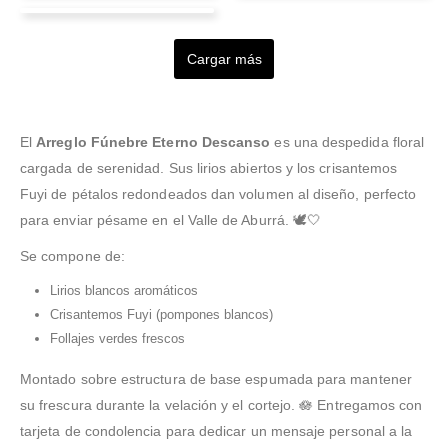
Karen Penagos
Harvey Garcia
Alex Garcia
Valorado en
5
de 5
Valorado en
5
de 5
Fonseca
Cuando encontre la
"Excelente y fiable
Valorado en
5
de 5
pagina me parecio super
servicio. La entrega
Excelente servicio, muy
Cargar más
Valorado en
5
de 5
Valorado en
5
de 5
profesional, pero lo mejor
Excelente servicio.
puntual y amable, el
puntuales con la entrega
Gracias por su
es que cumplieron con
Muchas gracias. Me
ramo hecho con
!
maravilloso trabajo,
todo. Espero sigan
encantó el arreglo,
dedicacion y el detalle de
cumplimiento y atención
siendo eficientes ya que
diferente y creativo.
la carta me ayudaron
a sus clientes. Yo
El
Arreglo Fúnebre Eterno Descanso
es una despedida floral
representan a
Quedé felizzzzz!
...Leer
mucho a alegrarle el dia
agradezco mucho
cargada de serenidad. Sus lirios abiertos y los crisantemos
Más
...Leer Más
siempre, me han
Fuyi de pétalos redondeados dan volumen al diseño, perfecto
realizado un gran trabajo
para enviar pésame en el Valle de Aburrá. 🕊️🤍
en todos mis
...Leer Más
Se compone de:
Lirios blancos aromáticos
Crisantemos Fuyi (pompones blancos)
Follajes verdes frescos
Montado sobre estructura de base espumada para mantener
su frescura durante la velación y el cortejo. 🪷 Entregamos con
tarjeta de condolencia para dedicar un mensaje personal a la