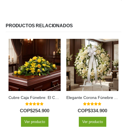
PRODUCTOS RELACIONADOS
Cubre Caja Fúnebre: El Conmovedor Homenaje a Caleb 🕊️
Elegante Corona Fúnebre Almudena para Condolencias 🕊️
5.00
out of 5
5.00
out of 5
COP$
254.900
COP$
334.900
Ver producto
Ver producto