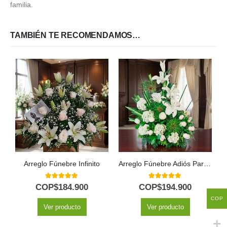
familia.
TAMBIÉN TE RECOMENDAMOS…
Arreglo Fúnebre Infinito
Arreglo Fúnebre Adiós Para Siempre
5.00
out of 5
5.00
out of 5
COP$
184.900
COP$
194.900
COP
Ver producto
Ver producto