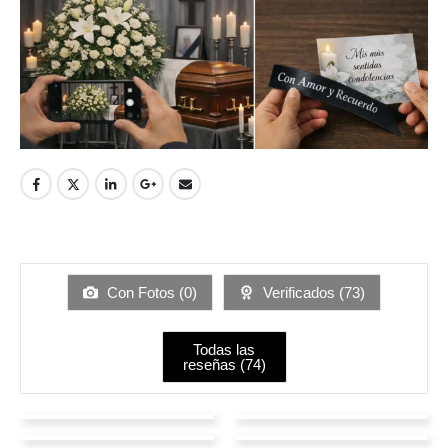
Con Fotos (
0
)
Verificados (
73
)
Todas las
reseñas (
74
)
salome Reyes
Nelly Cruz