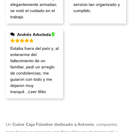
elegantemente armadas;
servicio tan organizado y
se notó el cuidado en el
cumplido.
trabajo.
Andrés Arboleda
Valorado en
5
de 5
Estaba fuera del país y, al
enterarme del
fallecimiento de un
familiar, pedí un arreglo
de condolencias; me
guiaron con todo y me
dejaron muy
tranquil
...Leer Más
Un
Cubre Caja Fúnebre dedicado a Antonio
, compuesto
para honrar su memoria con flores blancas de temporada y