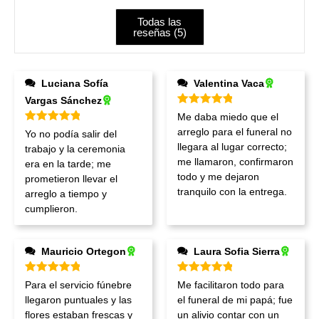
Todas las
reseñas (
5
)
Luciana Sofía
Valentina Vaca
Vargas Sánchez
Valorado en
5
de 5
Me daba miedo que el
Valorado en
5
de 5
arreglo para el funeral no
Yo no podía salir del
llegara al lugar correcto;
trabajo y la ceremonia
me llamaron, confirmaron
era en la tarde; me
todo y me dejaron
prometieron llevar el
tranquilo con la entrega.
arreglo a tiempo y
cumplieron.
Mauricio Ortegon
Laura Sofia Sierra
Valorado en
5
de 5
Valorado en
5
de 5
Para el servicio fúnebre
Me facilitaron todo para
llegaron puntuales y las
el funeral de mi papá; fue
flores estaban frescas y
un alivio contar con un