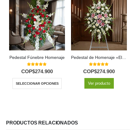
Pedestal Fúnebre Homenaje
Pedestal de Homenaje «El Legado de Josafat»: Tributo Digno y Solemne 🕊️
5.00
out of 5
5.00
out of 5
COP$
274.900
COP$
274.900
Ver producto
SELECCIONAR OPCIONES
PRODUCTOS RELACIONADOS