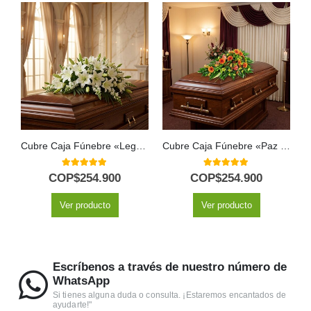
Cubre Caja Fúnebre «Legado de José» con Rosas Blancas 🕊️
Cubre Caja Fúnebre «Paz Eterna» para el Último Adiós a Jair 🕊️
5.00
out of 5
5.00
out of 5
COP$
254.900
COP$
254.900
Ver producto
Ver producto
Escríbenos a través de nuestro número de
WhatsApp
Si tienes alguna duda o consulta. ¡Estaremos encantados de
ayudarte!"