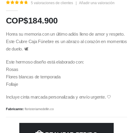
5
valoraciones de clientes
|
Añadir una valoración
5.00
out of 5
COP$
184.900
Honra su memoria con un último adiós lleno de amor y respeto.
Este Cubre Caja Fúnebre es un abrazo al corazón en momentos
de duelo. 🕊️
Este hermoso diseño está elaborado con:
Rosas
Flores blancas de temporada
Follaje
Incluye cinta marcada personalizada y envío urgente. 🤍
Fabricante:
floristeriamedellin.co