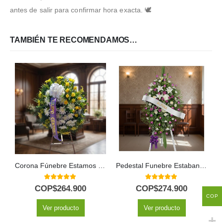
antes de salir para confirmar hora exacta. 🕊️
TAMBIÉN TE RECOMENDAMOS…
Corona Fúnebre Estamos Contigo
Pedestal Funebre Estaban 🕊️
5.00
out of 5
5.00
out of 5
COP$
264.900
COP$
274.900
COP
Ver producto
Ver producto