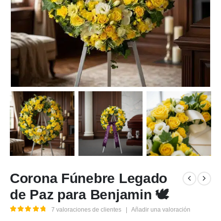
Corona Fúnebre Legado
de Paz para Benjamin 🕊️
7
valoraciones de clientes
|
Añadir una valoración
5.00
out of 5