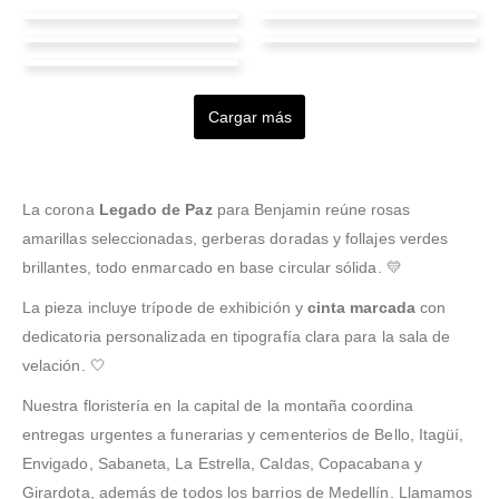
Patricia Silva
Luis Enrique
Jhon Manuel Lopez
Jannie Valeria Parra
Torres
Méndez
Adriana Medina
Valencia
Cubides
Campos
Valorado en
5
de 5
Valorado en
5
de 5
La experiencia fue muy
Yo no estaba seguro de
Cargar más
Valorado en
5
de 5
Valorado en
5
de 5
buena: pedí un cambio
cómo asegurar la entrega
El arreglo para el funeral
Valorado en
5
de 5
de fecha y lo resolvieron
Compré flores para dar el
en el lugar correcto; me
llegó tal cual como en la
rápido porque verifican
pésame y todo salió
llamaron, confirmaron
foto, muy bonito y bien
hora y lugar antes de
perfecto: buen servicio y
todo y eso me dio mucha
presentado.
La corona
Legado de Paz
para Benjamin reúne rosas
entregar en la funeraria.
entrega puntual.
tranquilidad.
amarillas seleccionadas, gerberas doradas y follajes verdes
brillantes, todo enmarcado en base circular sólida. 💛
La pieza incluye trípode de exhibición y
cinta marcada
con
dedicatoria personalizada en tipografía clara para la sala de
velación. 🤍
Nuestra floristería en la capital de la montaña coordina
entregas urgentes a funerarias y cementerios de Bello, Itagüí,
Envigado, Sabaneta, La Estrella, Caldas, Copacabana y
Girardota, además de todos los barrios de Medellín. Llamamos