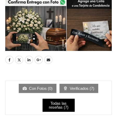
Con Fotos (
0
)
Verificados (
7
)
Todas las
reseñas (
7
)