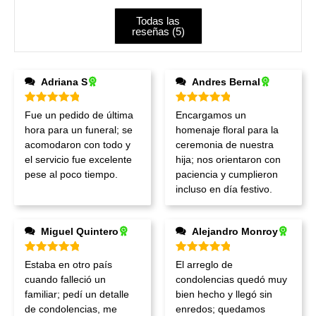
Todas las
reseñas (
5
)
Adriana S
Andres Bernal
Valorado en
5
de 5
Valorado en
5
de 5
Fue un pedido de última
Encargamos un
hora para un funeral; se
homenaje floral para la
acomodaron con todo y
ceremonia de nuestra
el servicio fue excelente
hija; nos orientaron con
pese al poco tiempo.
paciencia y cumplieron
incluso en día festivo.
Miguel Quintero
Alejandro Monroy
Valorado en
5
de 5
Valorado en
5
de 5
Estaba en otro país
El arreglo de
cuando falleció un
condolencias quedó muy
familiar; pedí un detalle
bien hecho y llegó sin
de condolencias, me
enredos; quedamos