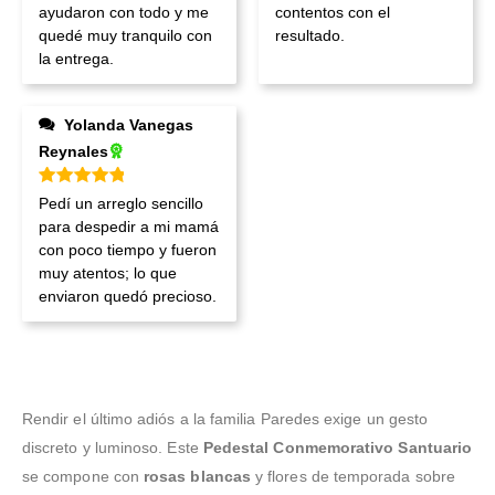
ayudaron con todo y me
contentos con el
quedé muy tranquilo con
resultado.
la entrega.
Yolanda Vanegas
Reynales
Valorado en
5
de 5
Pedí un arreglo sencillo
para despedir a mi mamá
con poco tiempo y fueron
muy atentos; lo que
enviaron quedó precioso.
Rendir el último adiós a la familia Paredes exige un gesto
discreto y luminoso. Este
Pedestal Conmemorativo Santuario
se compone con
rosas blancas
y flores de temporada sobre