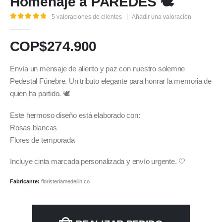
Homenaje a PAREDES 🕊️
5
valoraciones de clientes
|
Añadir una valoración
5.00
out of 5
COP$
274.900
Envía un mensaje de aliento y paz con nuestro solemne
Pedestal Fúnebre. Un tributo elegante para honrar la memoria de
quien ha partido. 🕊️
Este hermoso diseño está elaborado con:
Rosas blancas
Flores de temporada
Incluye cinta marcada personalizada y envío urgente. 🤍
Fabricante:
floristeriamedellin.co