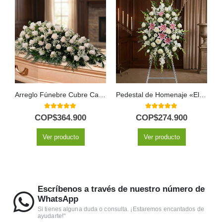
Arreglo Fúnebre Cubre Caja Cielo
Pedestal de Homenaje «El Legado de Josafat»: Tributo Digno y Solemne 🕊️
5.00
out of 5
5.00
out of 5
COP$
364.900
COP$
274.900
Ver producto
Ver producto
Escríbenos a través de nuestro número de
WhatsApp
Si tienes alguna duda o consulta. ¡Estaremos encantados de
ayudarte!"