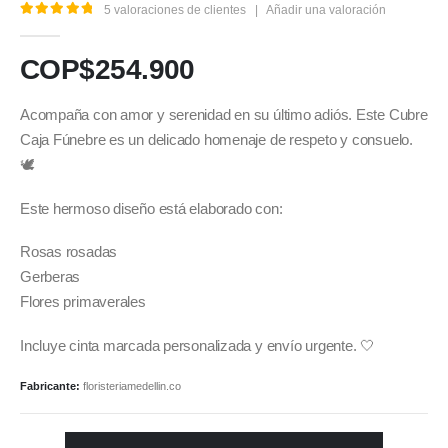
5
valoraciones de clientes
|
Añadir una valoración
5.00
out of 5
COP$
254.900
Acompaña con amor y serenidad en su último adiós. Este Cubre
Caja Fúnebre es un delicado homenaje de respeto y consuelo.
🕊️
Este hermoso diseño está elaborado con:
Rosas rosadas
Gerberas
Flores primaverales
Incluye cinta marcada personalizada y envío urgente. 🤍
Fabricante:
floristeriamedellin.co