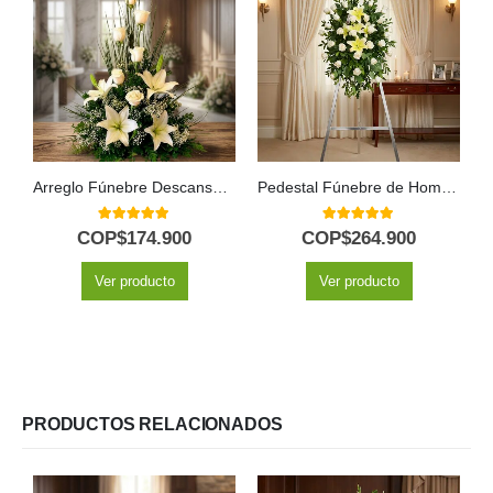
Arreglo Fúnebre Descanso Eterno
Pedestal Fúnebre de Homenaje «Luz de Jacinta» 🕊️
5.00
out of 5
5.00
out of 5
COP$
174.900
COP$
264.900
Ver producto
Ver producto
PRODUCTOS RELACIONADOS