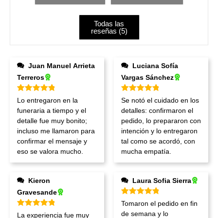
Todas las
reseñas (
5
)
Juan Manuel Arrieta
Luciana Sofía
Terreros
Vargas Sánchez
Valorado en
5
de 5
Valorado en
5
de 5
Lo entregaron en la
Se notó el cuidado en los
funeraria a tiempo y el
detalles: confirmaron el
detalle fue muy bonito;
pedido, lo prepararon con
incluso me llamaron para
intención y lo entregaron
confirmar el mensaje y
tal como se acordó, con
eso se valora mucho.
mucha empatía.
Kieron
Laura Sofia Sierra
Gravesande
Valorado en
5
de 5
Tomaron el pedido en fin
Valorado en
5
de 5
de semana y lo
La experiencia fue muy