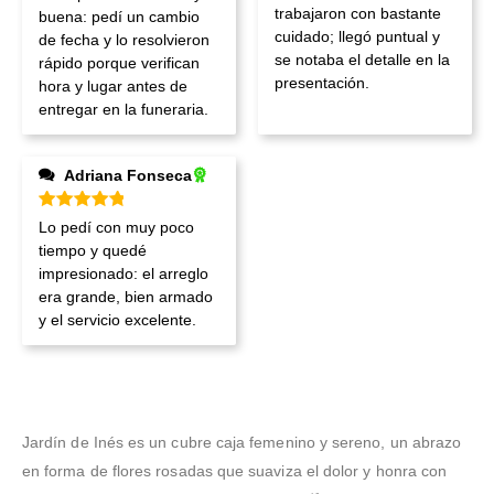
trabajaron con bastante
buena: pedí un cambio
cuidado; llegó puntual y
de fecha y lo resolvieron
se notaba el detalle en la
rápido porque verifican
presentación.
hora y lugar antes de
entregar en la funeraria.
Adriana Fonseca
Valorado en
5
de 5
Lo pedí con muy poco
tiempo y quedé
impresionado: el arreglo
era grande, bien armado
y el servicio excelente.
Jardín de Inés es un cubre caja femenino y sereno, un abrazo
en forma de flores rosadas que suaviza el dolor y honra con