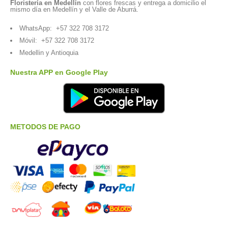
Floristería en Medellín
con flores frescas y entrega a domicilio el
mismo día en Medellín y el Valle de Aburrá.
WhatsApp:
+57 322 708 3172
Móvil:
+57 322 708 3172
Medellin y Antioquia
Nuestra APP en Google Play
METODOS DE PAGO