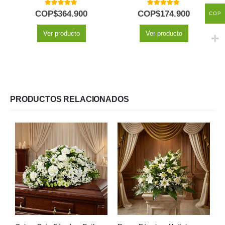
5.00
out of 5
5.00
out of 5
COP$
364.900
COP$
174.900
COP
Ver producto
Ver producto
PRODUCTOS RELACIONADOS