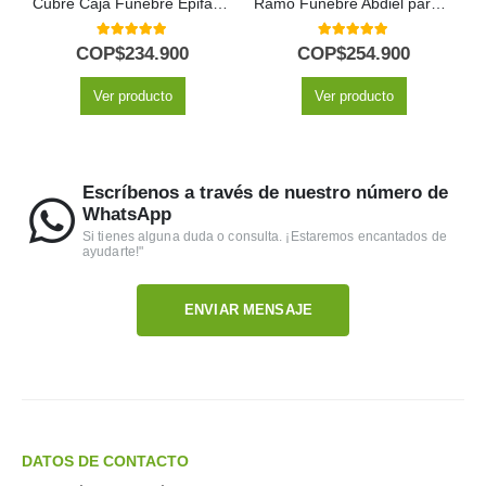
Cubre Caja Fúnebre Epifania: Un Homenaje de Distinción y Serenidad 🕊️
Ramo Fúnebre Abdiel para un Adiós Respetuoso 🕊️
5.00
out of 5
5.00
out of 5
COP$
234.900
COP$
254.900
Ver producto
Ver producto
Escríbenos a través de nuestro número de
WhatsApp
Si tienes alguna duda o consulta. ¡Estaremos encantados de
ayudarte!"
ENVIAR MENSAJE
DATOS DE CONTACTO