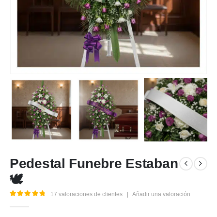
Pedestal Funebre Estaban
🕊️
17
valoraciones de clientes
|
Añadir una valoración
5.00
out of 5