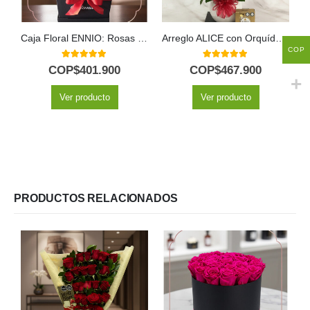
Caja Floral ENNIO: Rosas Rojas y Vino Tinto para Regalar 🍷
Arreglo ALICE con Orquídea Majestuosa, Rosas Rojas y Peluche ⚜️
COP
5.00
out of 5
5.00
out of 5
COP$
401.900
COP$
467.900
Ver producto
Ver producto
PRODUCTOS RELACIONADOS