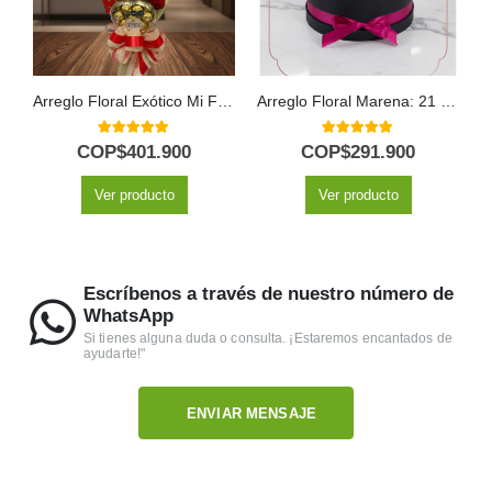
Arreglo Floral Exótico Mi Flechazo
Arreglo Floral Marena: 21 Rosas Fucsia Vibrantes y Frescas ⚜️
5.00
out of 5
5.00
out of 5
COP$
401.900
COP$
291.900
Ver producto
Ver producto
Escríbenos a través de nuestro número de
WhatsApp
Si tienes alguna duda o consulta. ¡Estaremos encantados de
ayudarte!"
ENVIAR MENSAJE