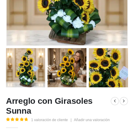
Arreglo con Girasoles
Sunna
1
valoración de cliente
|
Añadir una valoración
5.00
out of 5