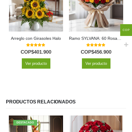
COP
Arreglo con Girasoles Halo
Ramo SYLVANA: 60 Rosas Vibrantes en Tonos de Fuego 🌹
5.00
out of 5
5.00
out of 5
COP$
401.900
COP$
456.900
Ver producto
Ver producto
PRODUCTOS RELACIONADOS
DESTACADO