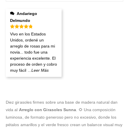
Andariego
Delmundo
Valorado en
5
de 5
Vivo en los Estados
Unidos, ordené un
arreglo de rosas para mi
novia... todo fue una
experiencia excelente. El
proceso de orden y cobro
muy fácil
...Leer Más
Diez girasoles firmes sobre una base de madera natural dan
vida al
Arreglo con Girasoles Sunna
. 🌻 Una composición
luminosa, de formato generoso pero no excesivo, donde los
pétalos amarillos y el verde fresco crean un balance visual muy