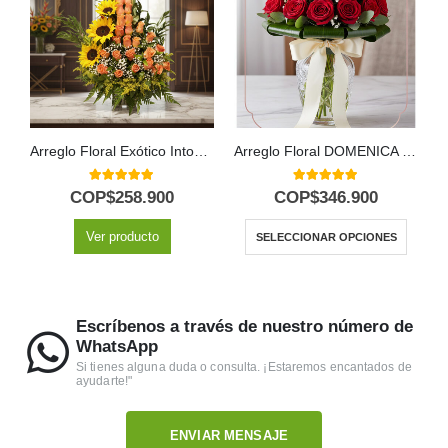
Arreglo Floral Exótico Intocable
Arreglo Floral DOMENICA con 30 Rosas para Enamorar 🌹
5.00
out of 5
5.00
out of 5
COP$
258.900
COP$
346.900
Ver producto
SELECCIONAR OPCIONES
Escríbenos a través de nuestro número de
WhatsApp
Si tienes alguna duda o consulta. ¡Estaremos encantados de
ayudarte!"
ENVIAR MENSAJE