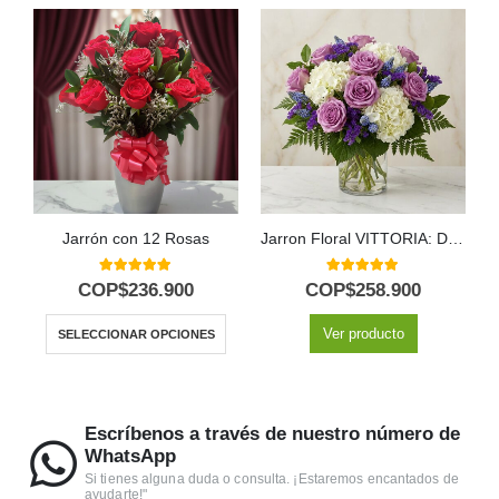
Jarrón con 12 Rosas
Jarron Floral VITTORIA: Diseño Exclusivo con Rosas Lilas y Hortensias ⚜️
5.00
out of 5
5.00
out of 5
COP$
236.900
COP$
258.900
Ver producto
SELECCIONAR OPCIONES
Escríbenos a través de nuestro número de
WhatsApp
Si tienes alguna duda o consulta. ¡Estaremos encantados de
ayudarte!"