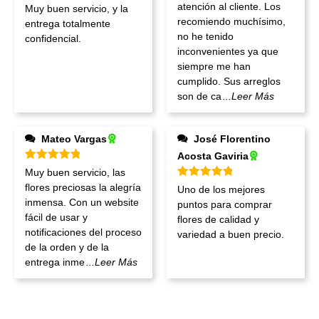
Valorado en
5
de 5
atención al cliente. Los
Muy buen servicio, y la
recomiendo muchísimo,
entrega totalmente
no he tenido
confidencial.
inconvenientes ya que
siempre me han
cumplido. Sus arreglos
son de ca
...Leer Más
Mateo Vargas
José Florentino
Acosta Gaviria
Valorado en
5
de 5
Muy buen servicio, las
Valorado en
5
de 5
flores preciosas la alegría
Uno de los mejores
inmensa. Con un website
puntos para comprar
fácil de usar y
flores de calidad y
notificaciones del proceso
variedad a buen precio.
de la orden y de la
entrega inme
...Leer Más