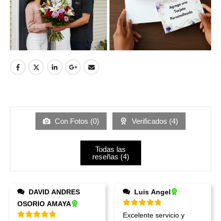
Con Fotos (
0
)
Verificados (
4
)
Todas las
reseñas (
4
)
DAVID ANDRES
Luis Angel
OSORIO AMAYA
Valorado en
5
de 5
Excelente servicio y