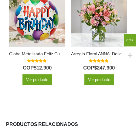
COP
Globo Metalizado Feliz Cumpleaños
Arreglo Floral ANNA: Delicada Armonía en Rosas y Lirios 🌸
5.00
out of 5
5.00
out of 5
COP$
12.900
COP$
247.900
Ver producto
Ver producto
PRODUCTOS RELACIONADOS