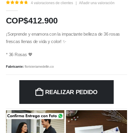
4
valoraciones de clientes
|
Añadir una valoración
5.00
out of 5
COP$
412.900
¡Sorprende y enamora con la impactante belleza de 36 rosas
frescas llenas de vida y color! ✨
* 36 Rosas 💖
Fabricante:
floristeriamedellin.co
REALIZAR PEDIDO