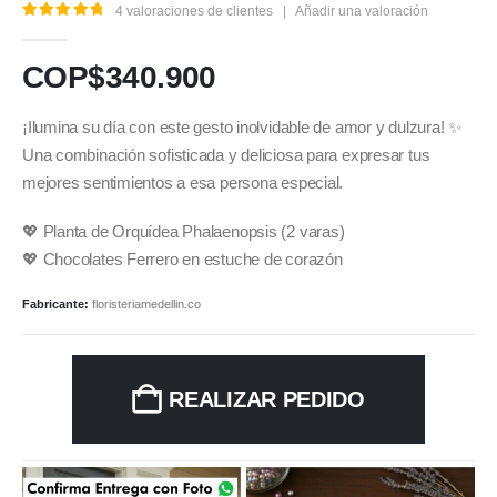
4
valoraciones de clientes
|
Añadir una valoración
5.00
out of 5
COP$
340.900
¡Ilumina su día con este gesto inolvidable de amor y dulzura! ✨
Una combinación sofisticada y deliciosa para expresar tus
mejores sentimientos a esa persona especial.
💖 Planta de Orquídea Phalaenopsis (2 varas)
💖 Chocolates Ferrero en estuche de corazón
Fabricante:
floristeriamedellin.co
REALIZAR PEDIDO