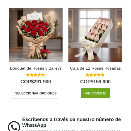
Bouquet de Rosas y Baileys
Caja de 12 Rosas Rosadas
5.00
out of 5
5.00
out of 5
COP$
291.900
COP$
159.900
Ver producto
SELECCIONAR OPCIONES
Escríbenos a través de nuestro número de
WhatsApp