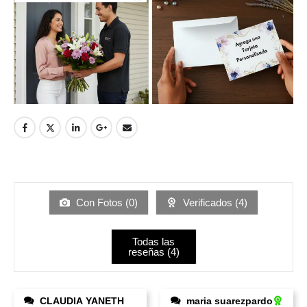
Con Fotos (
0
)
Verificados (
4
)
Todas las
reseñas (
4
)
CLAUDIA YANETH
maria suarezpardo