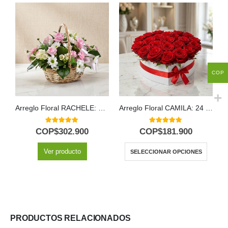
COP
Arreglo Floral RACHELE: Delicada Cesta con 12 Rosas Rosadas y Flores de Temporada 🕊️
Arreglo Floral CAMILA: 24 Rosas Premium en Caja Corazón 🌹
5.00
out of 5
5.00
out of 5
COP$
302.900
COP$
181.900
Ver producto
SELECCIONAR OPCIONES
PRODUCTOS RELACIONADOS