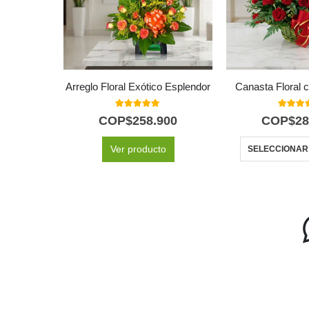
Arreglo Floral Exótico Esplendor
Canasta Floral 
5.00
out of 5
5.00
out
COP$
258.900
COP$
28
Ver producto
SELECCIONAR