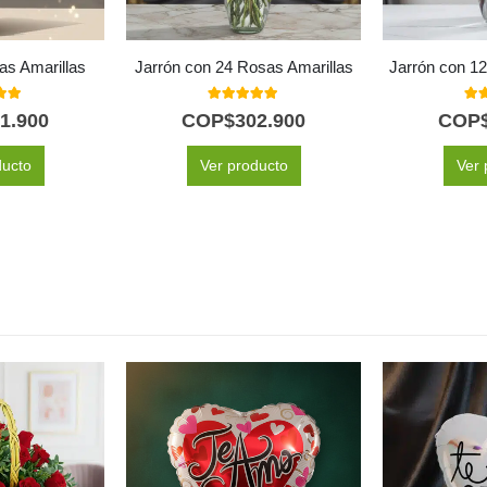
as Amarillas
Jarrón con 24 Rosas Amarillas
Jarrón con 12
 of 5
5.00
out of 5
5.0
1.900
COP$
302.900
COP
ducto
Ver producto
Ver 