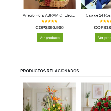
Arreglo Floral ABRAMIO: Elegante Cesta de Rosas Salmón y Frutas 🌿
Caja de 24 Ros
5.00
out of 5
5.00
out
COP$
390.900
COP$
18
Ver producto
Ver pro
PRODUCTOS RELACIONADOS