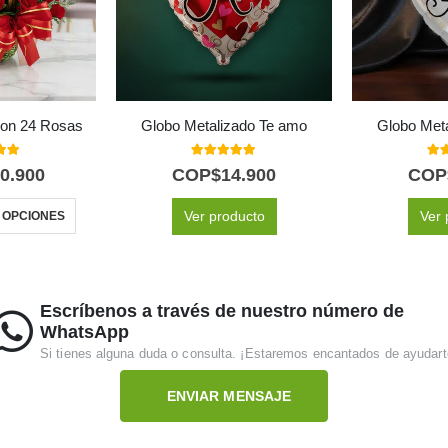
con 24 Rosas
Globo Metalizado Te amo
Globo Met
 of 5
5.00
out of 5
5.0
0.900
COP$
14.900
COP
Ver producto
Ver 
 OPCIONES
Escríbenos a través de nuestro número de
WhatsApp
Si tienes alguna duda o consulta. ¡Estaremos encantados de ayudart
ENVIAR MENSAJE