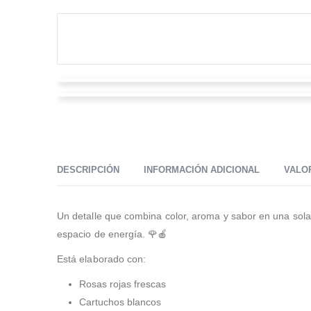
Alexander Guzman
Alexander Vaca Carantón
Valorado en
5
de 5
Muy buen servicio, atentos a los detalles, cumplidos,
Valorado en
5
de 5
muy recomendados !!!
Magnifico servicio. Excelente calidad, puntualidad y
atención al detalle.
DESCRIPCIÓN
INFORMACIÓN ADICIONAL
VALOR
Un detalle que combina color, aroma y sabor en una sola
espacio de energía. 🌹🍎
Está elaborado con:
Rosas rojas frescas
Cartuchos blancos