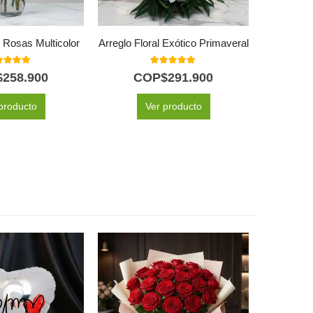
 Rosas Multicolor
Arreglo Floral Exótico Primaveral
Arreglo F
0
out of 5
5.00
out of 5
$
258.900
COP$
291.900
C
producto
Ver producto
SELEC