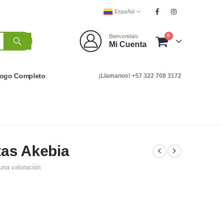
Español
0
Bienvenida/o
Mi Cuenta
logo Completo
¡Llamanos! +57 322 708 3172
tas Akebia
una valoración