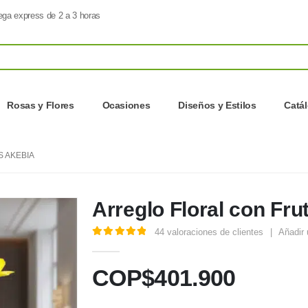
ega express de 2 a 3 horas
Rosas y Flores
Ocasiones
Diseños y Estilos
Catá
 AKEBIA
Arreglo Floral con Fru
44
valoraciones de clientes
|
Añadir 
5.00
out of 5
COP$
401.900