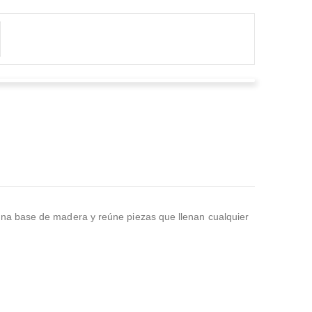
Anthonny Soza cano
Valorado en
5
de 5
Vivo en el exterior y fue el cumpleaños de mi madre
decidí enviarle flores y di con los mejores para esto la
forma de pago fue muy sencilla y el resul
...Leer Más
na base de madera y reúne piezas que llenan cualquier