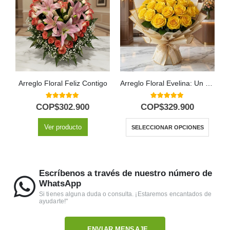
Arreglo Floral Feliz Contigo
Arreglo Floral Evelina: Un Destello de Sol con 24 Rosas ✨
5.00
out of 5
5.00
out of 5
COP$
302.900
COP$
329.900
Ver producto
SELECCIONAR OPCIONES
Escríbenos a través de nuestro número de
WhatsApp
Si tienes alguna duda o consulta. ¡Estaremos encantados de
ayudarte!"
ENVIAR MENSAJE