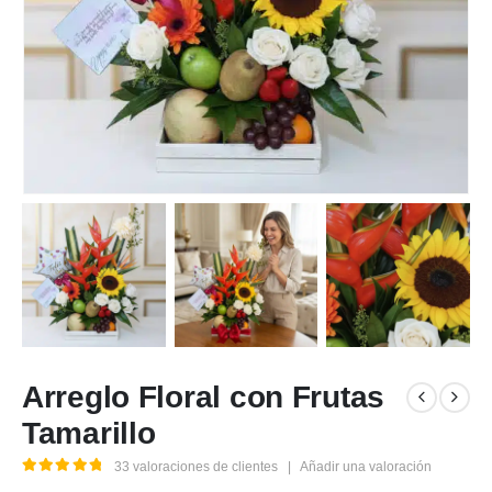
Arreglo Floral con Frutas
Tamarillo
33
valoraciones de clientes
|
Añadir una valoración
5.00
out of 5