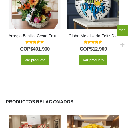
COP
Arreglo Basilio: Cesta Frutal con Delicadas Rosas y Lirios 🌿
Globo Metalizado Felíz Día
5.00
out of 5
5.00
out of 5
COP$
401.900
COP$
12.900
Ver producto
Ver producto
PRODUCTOS RELACIONADOS