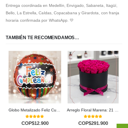
Entrega coordinada en Medellín, Envigado, Sabaneta, Itagüí,
Bello, La Estrella, Caldas, Copacabana y Girardota, con franja
horaria confirmada por WhatsApp. 💛
TAMBIÉN TE RECOMENDAMOS…
Globo Metalizado Feliz Cumpleaños
Arreglo Floral Marena: 21 Rosas Fucsia Vibrantes y Frescas ⚜️
5.00
out of 5
5.00
out of 5
COP$
12.900
COP$
291.900