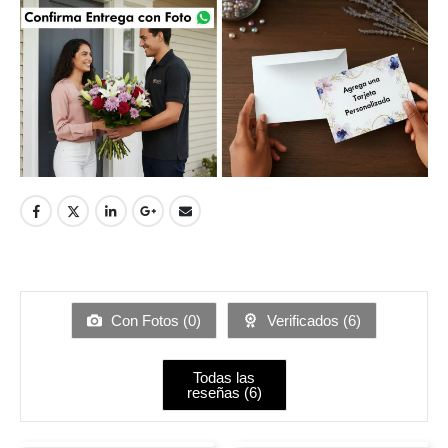
Con Fotos (
0
)
Verificados (
6
)
Todas las
reseñas (
6
)