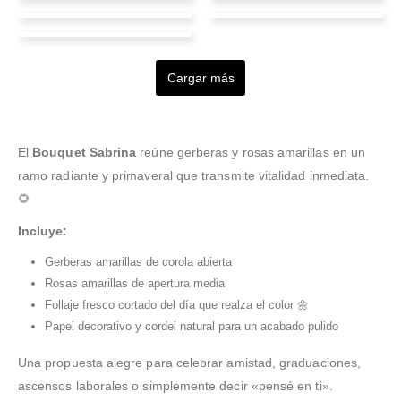
Glendy Espinoza
Fernanda Andrade
Edwin Diaz
ismael velez
Frank Vidarte
Valorado en
5
de 5
Valorado en
5
de 5
Compre uno de los
Excelente servicio y
Valorado en
5
de 5
Valorado en
5
de 5
diseños florales que
Excelente servicio.
gestión, muy cumplidos y
Buen servicio, excelente
Cargar más
Valorado en
5
de 5
ustedes tienen,
¡Súper recomendados!
Buen servicio, rapidez y
recomendados!
atención
agradezco el buen
belleza en todos los
servicio con flores
arreglos
frescas, entrega a tiempo
El
Bouquet Sabrina
reúne gerberas y rosas amarillas en un
y productos de buena
ramo radiante y primaveral que transmite vitalidad inmediata.
calidad
🌻
Incluye:
Gerberas amarillas de corola abierta
Rosas amarillas de apertura media
Follaje fresco cortado del día que realza el color 🌼
Papel decorativo y cordel natural para un acabado pulido
Una propuesta alegre para celebrar amistad, graduaciones,
ascensos laborales o simplemente decir «pensé en ti».