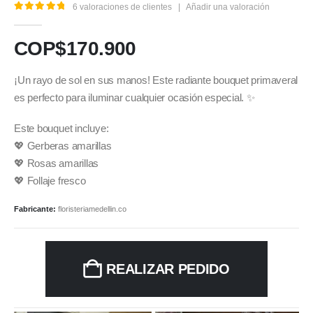
6
valoraciones de clientes
|
Añadir una valoración
5.00
out of 5
COP$
170.900
¡Un rayo de sol en sus manos! Este radiante bouquet primaveral
es perfecto para iluminar cualquier ocasión especial. ✨
Este bouquet incluye:
💖 Gerberas amarillas
💖 Rosas amarillas
💖 Follaje fresco
Fabricante:
floristeriamedellin.co
REALIZAR PEDIDO