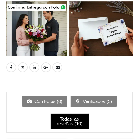
Con Fotos (
0
)
Verificados (
9
)
Todas las
reseñas (
10
)