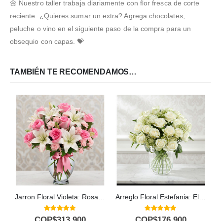
🌼 Nuestro taller trabaja diariamente con flor fresca de corte
reciente. ¿Quieres sumar un extra? Agrega chocolates,
peluche o vino en el siguiente paso de la compra para un
obsequio con capas. 💝
TAMBIÉN TE RECOMENDAMOS…
Jarron Floral Violeta: Rosas Rosadas y Lirios Frescos en Cristal ✨
Arreglo Floral Estefania: Elegancia Pura con 24 Rosas Blancas a Domicilio 🤍
5.00
out of 5
5.00
out of 5
COP$
313.900
COP$
176.900