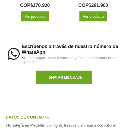
5.00
out of 5
5.00
out of 5
COP$
170.900
COP$
291.900
Ver producto
Ver producto
Escríbenos a través de nuestro número de
WhatsApp
Si tienes alguna duda o consulta. ¡Estaremos encantados de
ayudarte!"
ENVIAR MENSAJE
DATOS DE CONTACTO
Floristería en Medellín
con flores frescas y entrega a domicilio el