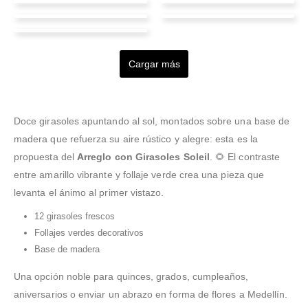
Juanita Abello
Angela Monroy
Claudia rocio
Arnol giovanny
Ana Ascanio
Valorado en
5
de 5
Valorado en
5
de 5
Fetecua infante
soriano martinez
Super recomendado.
I ordered a flower
Muy lindas las coronas y
arrangement for a
Cargar más
Valorado en
5
de 5
Valorado en
5
de 5
Valorado en
5
de 5
rápidos en hacerlas.
A parte de que son
birthday and they offered
Mirando la gran variedad
Excelente el servicio.
excelentes en su trabajo
same-day delivery. I
de mágicas flores que
Ayer pedí la entrega de
son personas muy serias
ordered them from States
ofrece esta floristería es
un ramo para mi mamá y
y muy responsables 👏👏
and the process was
la mejor opción para ir
esta mañana le llegaron
Doce girasoles apuntando al sol, montados sobre una base de
👏
flawless and the
escoger y elegir la que
hermosas. 😊
madera que refuerza su aire rústico y alegre: esta es la
pric
...Leer Más
mas le guste para el ser
propuesta del
Arreglo con Girasoles Soleil
. 🌻 El contraste
mas
...Leer Más
entre amarillo vibrante y follaje verde crea una pieza que
levanta el ánimo al primer vistazo.
12 girasoles frescos
Follajes verdes decorativos
Base de madera
Una opción noble para quinces, grados, cumpleaños,
aniversarios o enviar un abrazo en forma de flores a Medellín.