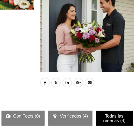
Con Fotos (
0
)
Verificados (
4
)
Todas las
reseñas (
4
)