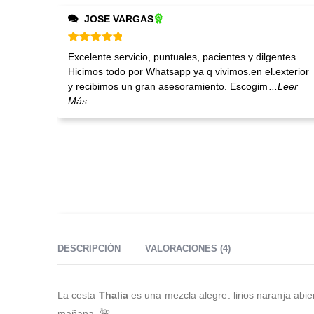
JOSE VARGAS
Valorado en
5
de 5
Excelente servicio, puntuales, pacientes y dilgentes.
Hicimos todo por Whatsapp ya q vivimos.en el.exterior
y recibimos un gran asesoramiento. Escogim
...Leer
Más
DESCRIPCIÓN
VALORACIONES (4)
La cesta
Thalia
es una mezcla alegre: lirios naranja abi
mañana. 🌺