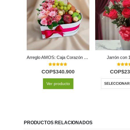
Arreglo AMOS: Caja Corazón de Rosas con Frutas y Ferrero 💝
Jarrón con 
5.00
out of 5
5.00
out
COP$
340.900
COP$
23
Ver producto
SELECCIONAR
PRODUCTOS RELACIONADOS