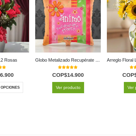
12 Rosas
Globo Metalizado Recupérate Pronto
 of 5
5.00
out of 5
5.0
6.900
COP$
14.900
COP
Ver producto
Ver 
 OPCIONES