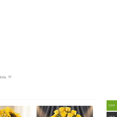
dota. 💛
COP
USD