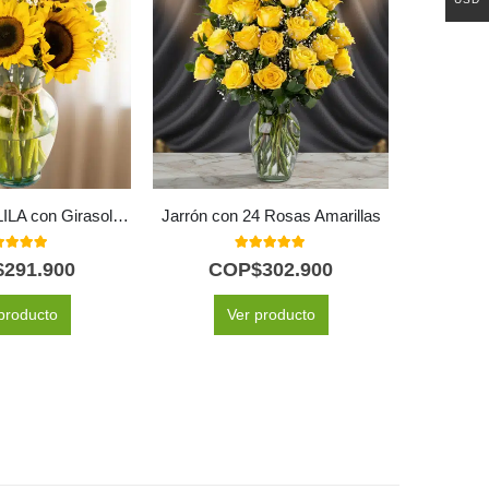
Arreglo Floral LILA con Girasoles: Un Regalo Radiante de Amor y Gratitud 🌻
Jarrón con 24 Rosas Amarillas
Arre
0
out of 5
5.00
out of 5
$
291.900
COP$
302.900
C
producto
Ver producto