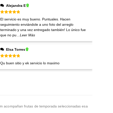
Alejandra E
Valorado en
5
de 5
El servicio es muy bueno. Puntuales. Hacen
seguimiento enviándole a uno foto del arreglo
terminado y una vez entregado también! Lo único fue
que no pu
...Leer Más
Elsa Torres
Valorado en
5
de 5
Qu buen sitio y ek servicio lo maximo
ericum acompañan frutas de temporada seleccionadas esa