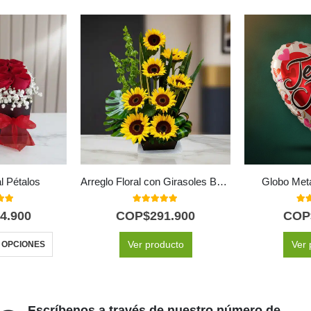
al Pétalos
Arreglo Floral con Girasoles Bengala
Globo Met
 of 5
5.00
out of 5
5.0
4.900
COP$
291.900
COP
Ver producto
Ver 
 OPCIONES
Escríbenos a través de nuestro número de