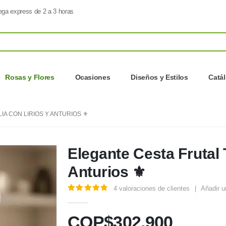
ega express de 2 a 3 horas
Rosas y Flores
Ocasiones
Diseños y Estilos
Catá
A CON LIRIOS Y ANTURIOS ⚜️
Elegante Cesta Frutal
Anturios ⚜️
4
valoraciones de clientes
|
Añadir u
5.00
out of 5
COP$
302.900