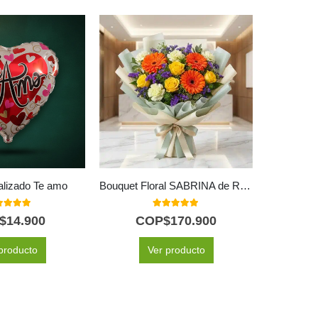
alizado Te amo
Bouquet Floral SABRINA de Rosas y Gerberas Amarillas 🌼
0
out of 5
5.00
out of 5
$
14.900
COP$
170.900
C
producto
Ver producto