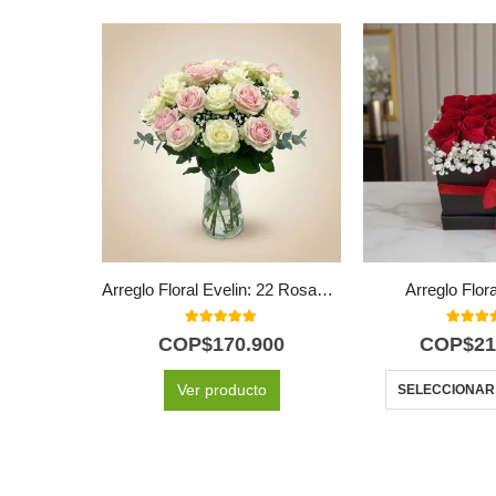
Arreglo Floral Evelin: 22 Rosas en Tonos Blancos y Rosados 🌿
Arreglo Flor
5.00
out of 5
5.00
out
COP$
170.900
COP$
21
Ver producto
SELECCIONAR