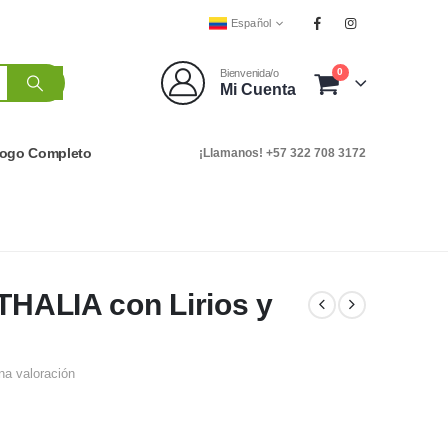
Español
0
Bienvenida/o
Mi Cuenta
logo Completo
¡Llamanos! +57 322 708 3172
 THALIA con Lirios y
na valoración