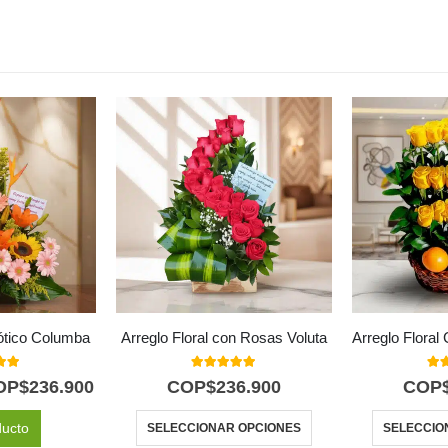
xótico Columba
Arreglo Floral con Rosas Voluta
 of 5
5.00
out of 5
5.0
OP$
236.900
COP$
236.900
COP
ducto
SELECCIONAR OPCIONES
SELECCIO