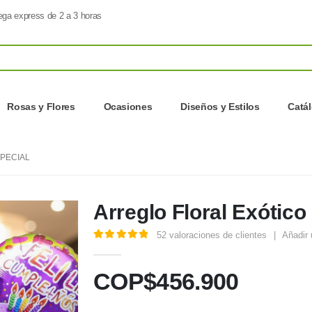
ega express de 2 a 3 horas
Rosas y Flores
Ocasiones
Diseños y Estilos
Catá
PECIAL
Arreglo Floral Exótico
52
valoraciones de clientes
|
Añadir 
5.00
out of 5
COP$
456.900