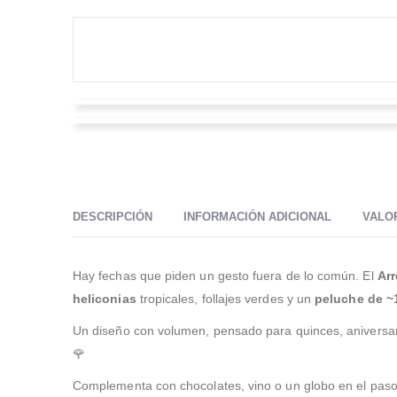
Diana Parra
Octavio Ausique
Valorado en
5
de 5
Excelente servicio y atención, totalmente
Valorado en
5
de 5
recomendable para quien quiera que las cosas salgan
Precio vs calidad y surtido de flores es bueno. La
bien
ubicación es central y hacen domicilios.
DESCRIPCIÓN
INFORMACIÓN ADICIONAL
VALOR
Hay fechas que piden un gesto fuera de lo común. El
Arr
heliconias
tropicales, follajes verdes y un
peluche de ~
Un diseño con volumen, pensado para quinces, aniversar
🌹
Complementa con chocolates, vino o un globo en el paso