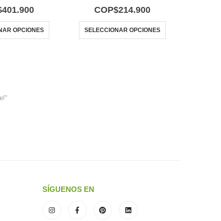
0
out of 5
5.00
out of 5
$
401.900
COP$
214.900
C
NAR OPCIONES
SELECCIONAR OPCIONES
e!"
SÍGUENOS EN