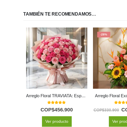
TAMBIÉN TE RECOMENDAMOS…
-28%
Arreglo Floral TRAVIATA: Espectacular Ramo de 60 Rosas Fucsia y Rosadas 💝
Arreglo Floral E
5.00
out of 5
5.00
out
COP$
456.900
C
COP$
330.900
Ver producto
Ver pro