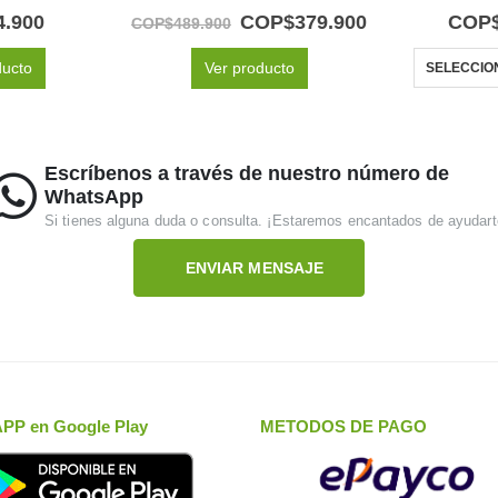
 of 5
5.00
out of 5
5.0
4.900
COP$
379.900
COP
COP$
489.900
ducto
Ver producto
SELECCIO
Escríbenos a través de nuestro número de
WhatsApp
Si tienes alguna duda o consulta. ¡Estaremos encantados de ayudart
ENVIAR MENSAJE
APP en Google Play
METODOS DE PAGO