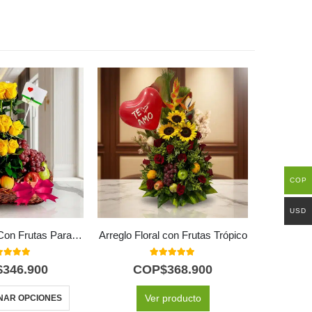
COP
USD
Arreglo Floral Con Frutas Paraíso
Arreglo Floral con Frutas Trópico
0
out of 5
5.00
out of 5
$
346.900
COP$
368.900
C
Ver producto
NAR OPCIONES