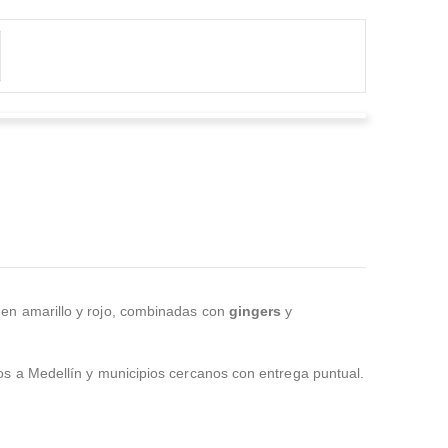
patricia dominguez mejia
Valorado en
5
de 5
I will recommend 100 o/o ... they were very nice , help
me out throughout the process of choosing and
specially were very fast since I called last min
...Leer
Más
en amarillo y rojo, combinadas con
gingers
y
s a Medellín y municipios cercanos con entrega puntual.