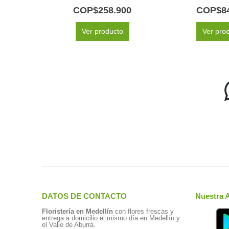
5.00
out of 5
5.00
out
COP$
258.900
COP$
8
Ver producto
Ver pro
DATOS DE CONTACTO
Nuestra 
Floristería en Medellín
con flores frescas y
entrega a domicilio el mismo día en Medellín y
el Valle de Aburrá.