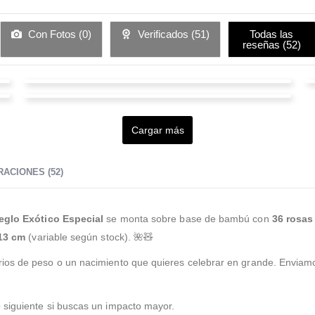
Con Fotos (
0
)
Verificados (
51
)
Todas las
reseñas (
52
)
Maria Patricia Rodriguez Ocampo
yenny alexandra gómez
Valorado en
5
de 5
La atención es rápida, varios métodos de pagos. Y
Cargar más
Valorado en
5
de 5
confiabilidad al momento de tener que regalar un
Excelente floristería y precios asequibles!
obsequio a algún familiar cuando uno se encuentra
ACIONES (52)
e
...Leer Más
eglo Exótico Especial
se monta sobre base de bambú con
36 rosas
13 cm
(variable según stock). 🌺🧸
ios de peso o un nacimiento que quieres celebrar en grande. Enviamo
 siguiente si buscas un impacto mayor.