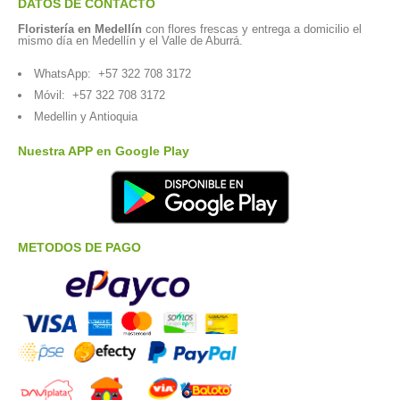
DATOS DE CONTACTO
Floristería en Medellín
con flores frescas y entrega a domicilio el
mismo día en Medellín y el Valle de Aburrá.
WhatsApp:
+57 322 708 3172
Móvil:
+57 322 708 3172
Medellin y Antioquia
Nuestra APP en Google Play
METODOS DE PAGO