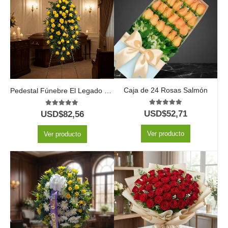
Caja de 24 Rosas Salmón
Pedestal Fúnebre El Legado de Domingo: Homenaje Solemne 🕊️
5.00
out of 5
5.00
out of 5
USD$
52,71
USD$
82,56
Ver producto
Ver producto