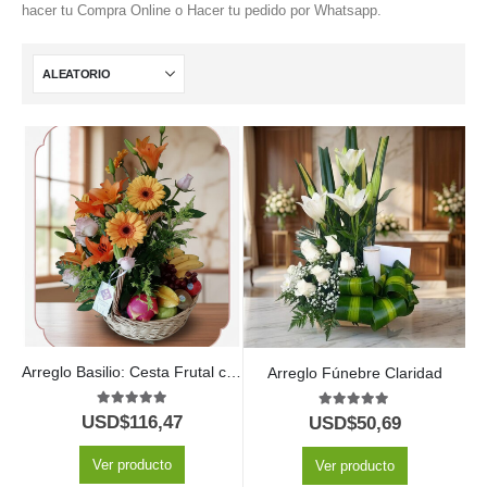
hacer tu Compra Online o Hacer tu pedido por Whatsapp.
Arreglo Basilio: Cesta Frutal con Delicadas Rosas y Lirios 🌿
Arreglo Fúnebre Claridad
5.00
out of 5
5.00
out of 5
USD$
116,47
USD$
50,69
Ver producto
Ver producto