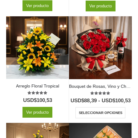
Ver producto
Ver producto
Arreglo Floral Tropical
Bouquet de Rosas, Vino y Chocolates
5.00
out of 5
5.00
out of 5
USD$
100,53
USD$
88,39
-
USD$
100,53
Ver producto
SELECCIONAR OPCIONES