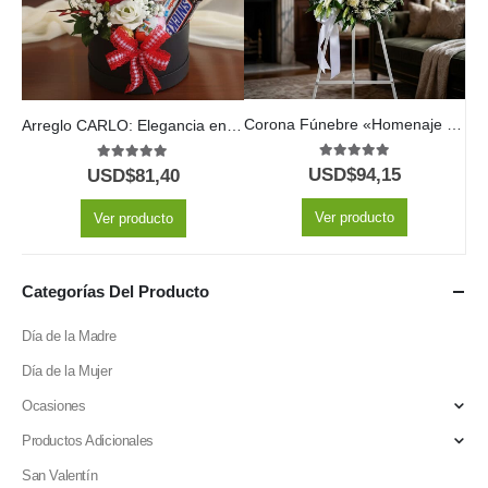
Corona Fúnebre «Homenaje Sincero»: Un Tributo Floral para JONAS 🕊️
Arreglo CARLO: Elegancia en Rosas con Vino y Chocolates 🍷
5.00
out of 5
5.00
out of 5
USD$
94,15
USD$
81,40
Ver producto
Ver producto
Categorías Del Producto
Día de la Madre
Día de la Mujer
Ocasiones
Productos Adicionales
San Valentín