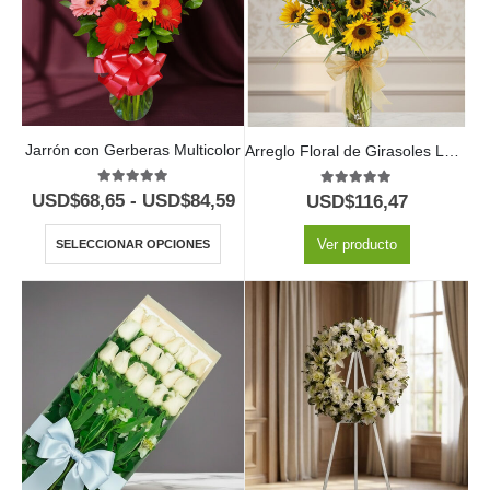
Jarrón con Gerberas Multicolor
Arreglo Floral de Girasoles LENU: Un Gesto Radiante de Amor y Gratitud 🌻
5.00
out of 5
5.00
out of 5
USD$
68,65
-
USD$
84,59
USD$
116,47
Ver producto
SELECCIONAR OPCIONES