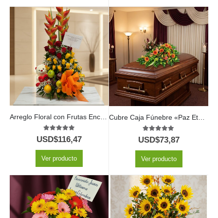
Arreglo Floral con Frutas Encanto
Cubre Caja Fúnebre «Paz Eterna» para el Último Adiós a Jair 🕊️
5.00
out of 5
5.00
out of 5
USD$
116,47
USD$
73,87
Ver producto
Ver producto