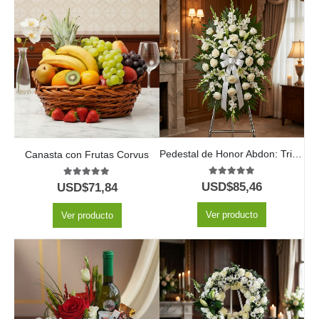
Pedestal de Honor Abdon: Tributo Eterno Personalizado ⚜️
Canasta con Frutas Corvus
5.00
out of 5
5.00
out of 5
USD$
85,46
USD$
71,84
Ver producto
Ver producto