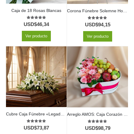
Caja de 18 Rosas Blancas
Corona Fúnebre Solemne Homenaje Joshua 🕊️
5.00
out of 5
5.00
out of 5
USD$
46,34
USD$
94,15
Ver producto
Ver producto
Cubre Caja Fúnebre «Legado de José» con Rosas Blancas 🕊️
Arreglo AMOS: Caja Corazón de Rosas con Frutas y Ferrero 💝
5.00
out of 5
5.00
out of 5
USD$
73,87
USD$
98,79