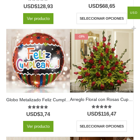
5.00
out of 5
5.00
out of 5
USD$
68,65
USD$
128,93
USD
Ver producto
SELECCIONAR OPCIONES
-19%
Arreglo Floral con Rosas Cupido
Globo Metalizado Feliz Cumpleaños
5.00
out of 5
5.00
out of 5
USD$
116,47
USD$
3,74
Ver producto
SELECCIONAR OPCIONES