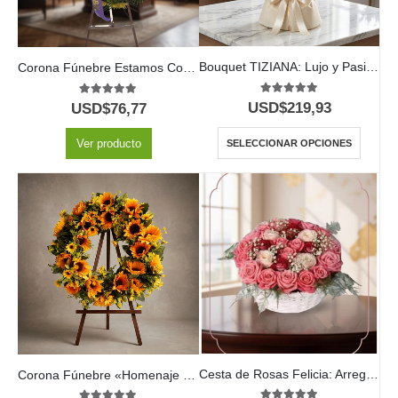
Bouquet TIZIANA: Lujo y Pasión en 80 Rosas Premium 🌹
Corona Fúnebre Estamos Contigo
5.00
out of 5
5.00
out of 5
USD$
219,93
USD$
76,77
Ver producto
SELECCIONAR OPCIONES
Cesta de Rosas Felicia: Arreglo Premium con 21 Flores 🌹
Corona Fúnebre «Homenaje Perpetuo Abraham» para un Último Adiós 🕊️