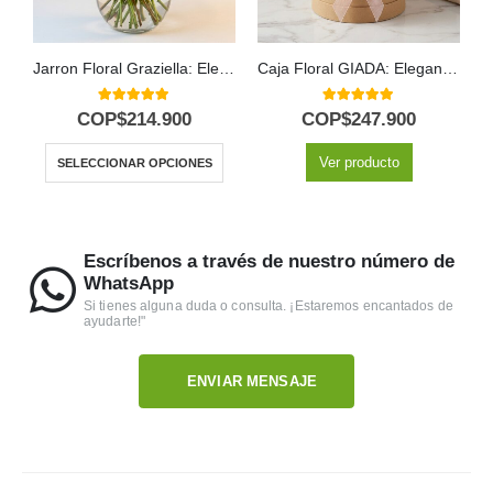
Jarron Floral Graziella: Elegancia en 12 Rosas Seleccionadas 🌹
Caja Floral GIADA: Elegante Caja con 18 Rosas Frescas 🌹
C
5.00
out of 5
5.00
out of 5
COP$
214.900
COP$
247.900
Ver producto
SELECCIONAR OPCIONES
Escríbenos a través de nuestro número de
WhatsApp
Si tienes alguna duda o consulta. ¡Estaremos encantados de
ayudarte!"
ENVIAR MENSAJE