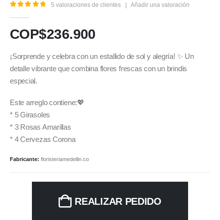
5
valoraciones de clientes
|
Añadir una valoración
5.00
out of 5
COP$
236.900
¡Sorprende y celebra con un estallido de sol y alegría! ✨ Un
detalle vibrante que combina flores frescas con un brindis
especial.
Este arreglo contiene:💖
* 5 Girasoles
* 3 Rosas Amarillas
* 4 Cervezas Corona
Fabricante:
floristeriamedellin.co
REALIZAR PEDIDO