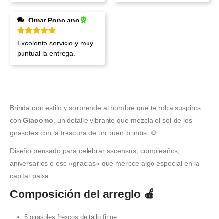
Omar Ponciano
Valorado en
5
de 5
Excelente servicio y muy
puntual la entrega.
Brinda con estilo y sorprende al hombre que te roba suspiros
con
Giacomo
, un detalle vibrante que mezcla el sol de los
girasoles con la frescura de un buen brindis. 🌻
Diseño pensado para celebrar ascensos, cumpleaños,
aniversarios o ese «gracias» que merece algo especial en la
capital paisa.
Composición del arreglo 🍎
5 girasoles frescos de tallo firme