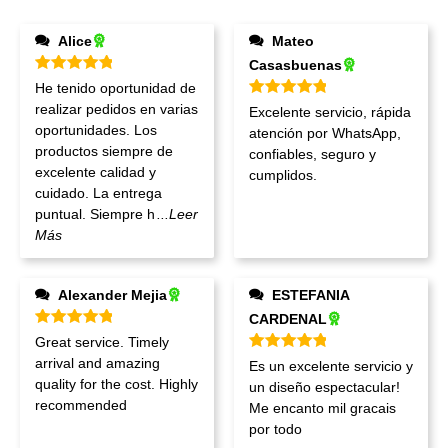
Alice
Mateo
Casasbuenas
Valorado en
5
de 5
He tenido oportunidad de
Valorado en
5
de 5
realizar pedidos en varias
Excelente servicio, rápida
oportunidades. Los
atención por WhatsApp,
productos siempre de
confiables, seguro y
excelente calidad y
cumplidos.
cuidado. La entrega
puntual. Siempre h
...Leer
Más
Alexander Mejia
ESTEFANIA
CARDENAL
Valorado en
5
de 5
Great service. Timely
Valorado en
5
de 5
arrival and amazing
Es un excelente servicio y
quality for the cost. Highly
un diseño espectacular!
recommended
Me encanto mil gracais
por todo