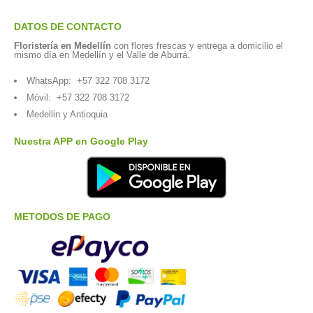
DATOS DE CONTACTO
Floristería en Medellín
con flores frescas y entrega a domicilio el
mismo día en Medellín y el Valle de Aburrá.
WhatsApp:
+57 322 708 3172
Móvil:
+57 322 708 3172
Medellin y Antioquia
Nuestra APP en Google Play
METODOS DE PAGO