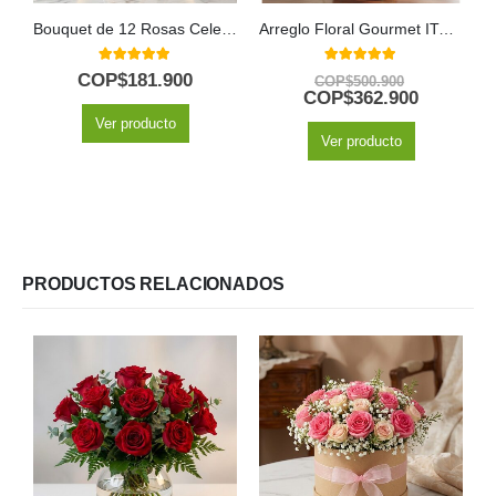
Bouquet de 12 Rosas Celestina: Un Regalo para Enamorar 🌹
Arreglo Floral Gourmet ITALINA con Vino y Frutas Exóticas 🍷
5.00
out of 5
5.00
out of 5
COP$
181.900
COP$
500.900
COP$
362.900
Ver producto
Ver producto
PRODUCTOS RELACIONADOS