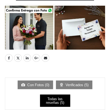
Con Fotos (
0
)
Verificados (
5
)
Todas las
reseñas (
5
)