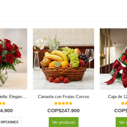
Jarron Floral Graziella: Elegancia en 12 Rosas Seleccionadas 🌹
Canasta con Frutas Corvus
Caja de 1
 of 5
5.00
out of 5
5.0
4.900
COP$
247.900
COP
Ver producto
Ver 
 OPCIONES