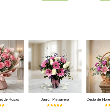
Ramillete o Bouquet de Rosas Rosadas
Jarrón Primavera
 of 5
5.00
out of 5
5.0