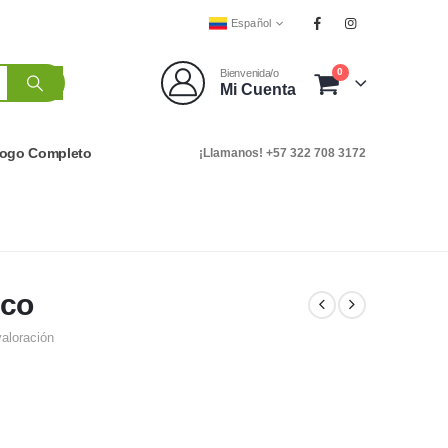
Español
0
Bienvenida/o
Mi Cuenta
logo Completo
¡Llamanos! +57 322 708 3172
aco
valoración