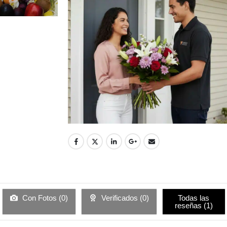
Con Fotos (
0
)
Verificados (
0
)
Todas las
reseñas (
1
)