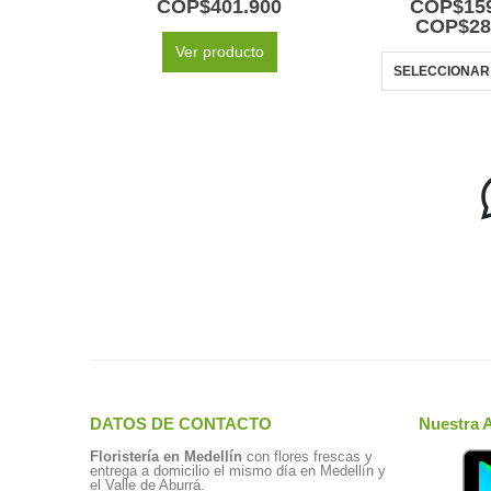
COP$
401.900
COP$
15
COP$
28
Ver producto
SELECCIONAR
DATOS DE CONTACTO
Nuestra 
Floristería en Medellín
con flores frescas y
entrega a domicilio el mismo día en Medellín y
el Valle de Aburrá.