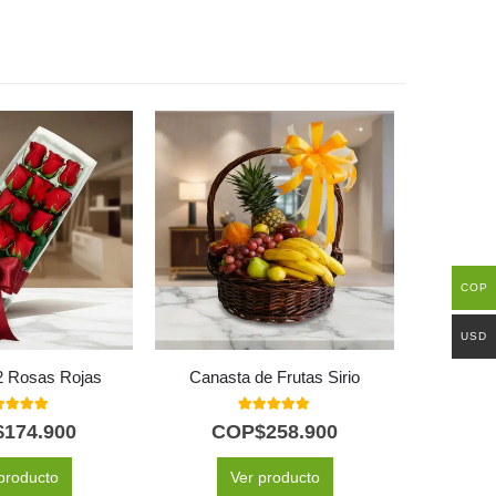
COP
USD
2 Rosas Rojas
Canasta de Frutas Sirio
0
out of 5
5.00
out of 5
$
174.900
COP$
258.900
C
producto
Ver producto