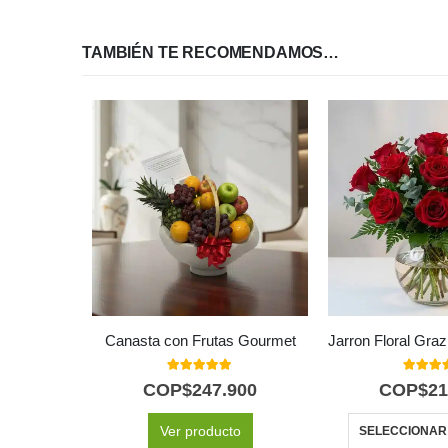
TAMBIÉN TE RECOMENDAMOS…
Canasta con Frutas Gourmet
5.00
out of 5
5.00
out
COP$
247.900
COP$
21
Ver producto
SELECCIONAR