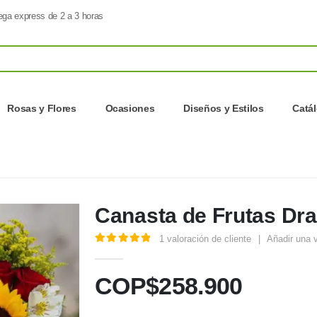
ega express de 2 a 3 horas
Rosas y Flores
Ocasiones
Diseños y Estilos
Catá
Canasta de Frutas Dr
1
valoración de cliente
|
Añadir una 
5.00
out of 5
COP$
258.900