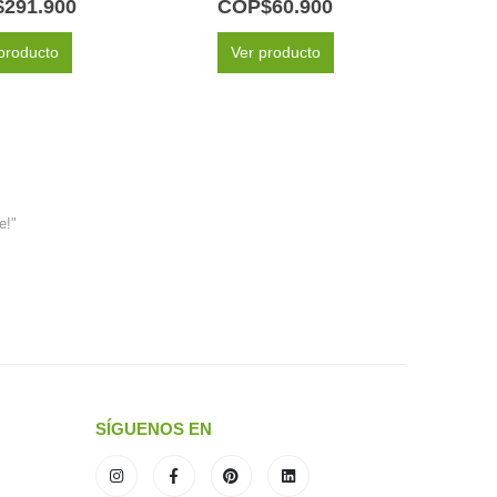
$
291.900
COP$
60.900
C
producto
Ver producto
e!"
SÍGUENOS EN