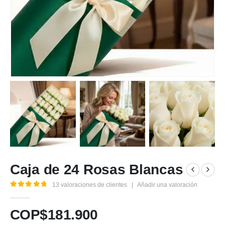
Caja de 24 Rosas Blancas
13
valoraciones de clientes
|
Añadir una valoración
5.00
out of 5
COP$
181.900