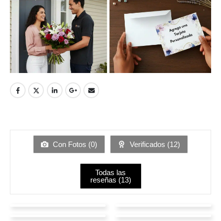
Con Fotos (
0
)
Verificados (
12
)
Todas las
reseñas (
13
)
Frank Vidarte
Laura Rodríguez