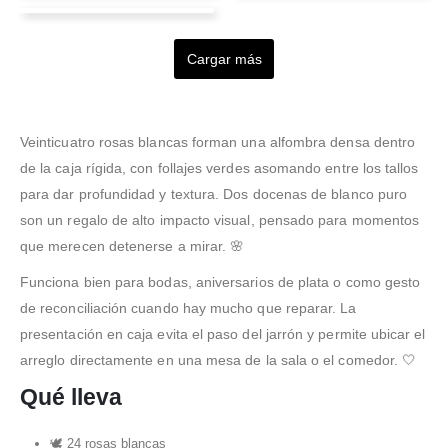
mauricio garcia
Marina Domínguez
Tovar
Gustavo Salazar
Valorado en
5
de 5
Excelente servicio,
Valorado en
5
de 5
Valorado en
5
de 5
Valorado en
5
de 5
entrega a tiempo y los
Hice un pedido por
Excelente negocio, son
Prestan un excelente
Cargar más
Valorado en
5
de 5
productos (arreglos
WhatsApp me
Servicio excepcional y
muy cumplidos, un buen
servicio, recibí el pedido
florales) son muy pero
respondieron rápido me
flores y regalos de alta
servicio y precios muy
de un día para otro. Me
muy bonitos.
ayudaron con mis
calidad. Compré desde
ajustados
gustó mucho el arreglo
Recomendado
inquietudes y fueron muy
fuera del país por
floral y la persona que lo
Veinticuatro rosas blancas forman una alfombra densa dentro
puntuales. Muy buen
Internet. Estoy muy
recibió de regalo también
de la caja rígida, con follajes verdes asomando entre los tallos
servicio y lindos arreglos
satisfecho y lo
qu
...Leer Más
para dar profundidad y textura. Dos docenas de blanco puro
florale
recomiendo al 100 la
...Leer Más
re
...Leer Más
son un regalo de alto impacto visual, pensado para momentos
que merecen detenerse a mirar. 🌸
Funciona bien para bodas, aniversarios de plata o como gesto
de reconciliación cuando hay mucho que reparar. La
presentación en caja evita el paso del jarrón y permite ubicar el
arreglo directamente en una mesa de la sala o el comedor. 🤍
Qué lleva
🕊️ 24 rosas blancas