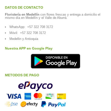
DATOS DE CONTACTO
Floristería en Medellín
con flores frescas y entrega a domicilio el
mismo día en Medellín y el Valle de Aburrá.
WhatsApp:
+57 322 708 3172
Móvil:
+57 322 708 3172
Medellin y Antioquia
Nuestra APP en Google Play
METODOS DE PAGO