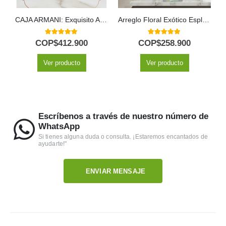
CAJA ARMANI: Exquisito Arreglo de Frutas y Rosas Rojas en Corazón 🌹
Arreglo Floral Exótico Esplendor
A
5.00
out of 5
5.00
out of 5
COP$
412.900
COP$
258.900
Ver producto
Ver producto
Escríbenos a través de nuestro número de
WhatsApp
Si tienes alguna duda o consulta. ¡Estaremos encantados de
ayudarte!"
ENVIAR MENSAJE