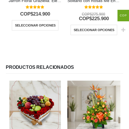
Jarron Floral Graziella: Elegancia en 12 Rosas Seleccionadas 🌹
Solitario con Rosas Me Enamoras
5.00
out of 5
5.00
out of 5
COP$
214.900
COP$
275.900
COP
COP$
225.900
SELECCIONAR OPCIONES
SELECCIONAR OPCIONES
PRODUCTOS RELACIONADOS