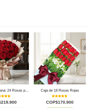
Bouquet Giordana: 24 Rosas para una Ocasión Especial 🌹
Caja de 18 Rosas Rojas
0
out of 5
5.00
out of 5
$
219.900
COP$
170.900
C