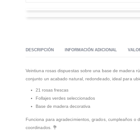
Martha Dolores Castro
Juan Felipe Rojas López
Valorado en
5
de 5
Excelente Floristería, super recomendable..la atención
Valorado en
5
de 5
10/10 .. muchas gracias por la ayuda !
Que gran servicio, muy amables y super ágiles en la
entrega. Super recomendado
DESCRIPCIÓN
INFORMACIÓN ADICIONAL
VALOR
Veintiuna rosas dispuestas sobre una base de madera rústi
conjunto un acabado natural, redondeado, ideal para ubica
21 rosas frescas
Follajes verdes seleccionados
Base de madera decorativa
Funciona para agradecimientos, grados, cumpleaños o det
coordinados. 💐