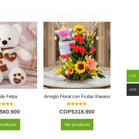
COP
USD
de Felpa
Arreglo Floral con Frutas Kiwano
Solit
0
out of 5
5.00
out of 5
$
60.900
COP$
318.900
C
producto
Ver producto