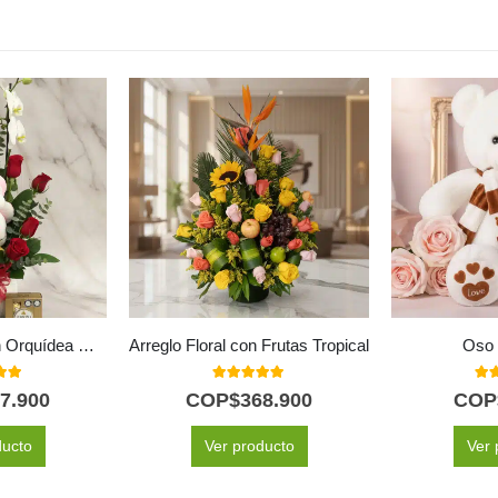
Arreglo ALICE con Orquídea Majestuosa, Rosas Rojas y Peluche ⚜️
Arreglo Floral con Frutas Tropical
Oso 
 of 5
5.00
out of 5
5.0
7.900
COP$
368.900
COP
ducto
Ver producto
Ver 