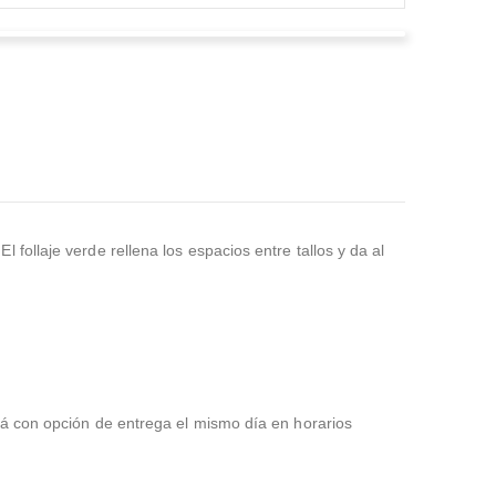
Miguel Quintero
Valorado en
5
de 5
Muchas gracias, el servicio puntual, todo muy limpio
muchas gracias
follaje verde rellena los espacios entre tallos y da al
rá con opción de entrega el mismo día en horarios