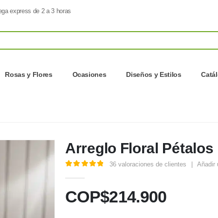
ega express de 2 a 3 horas
Rosas y Flores
Ocasiones
Diseños y Estilos
Catá
Arreglo Floral Pétalos
36
valoraciones de clientes
|
Añadir 
5.00
out of 5
COP$
214.900