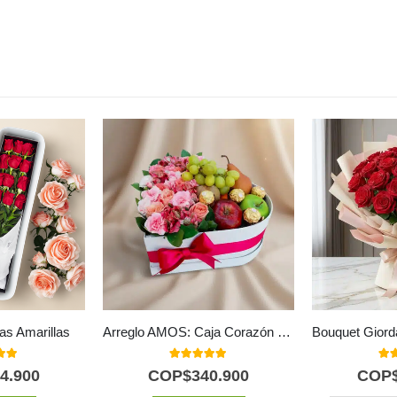
as Amarillas
Arreglo AMOS: Caja Corazón de Rosas con Frutas y Ferrero 💝
 of 5
5.00
out of 5
5.0
4.900
COP$
340.900
COP