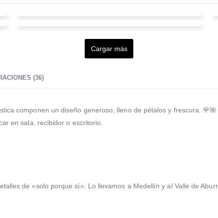
claudia zuluaga gongora
Richard bach bach
Valorado en
5
de 5
Muy buena atención, oportunidad y buen servicio.
Cargar más
Valorado en
5
de 5
Muchas gracias
Lo que los diferencia: Si no tienen una variedad te la
consiguen, dan confianza y facilidad para el medio de
ACIONES (36)
pago.
ca componen un diseño generoso, lleno de pétalos y frescura. 🌹🌺 El 
r en sala, recibidor o escritorio.
alles de «solo porque sí». Lo llevamos a Medellín y al Valle de Abur