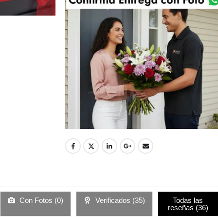
Con Fotos (
0
)
Verificados (
35
)
Todas las
reseñas (
36
)