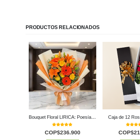
PRODUCTOS RELACIONADOS
Bouquet Floral LIRICA: Poesía en Lirios Naranja y Rosas Amarillas 📜
Caja de 12 Ros
5.00
out of 5
5.00
out
COP$
236.900
COP$
21