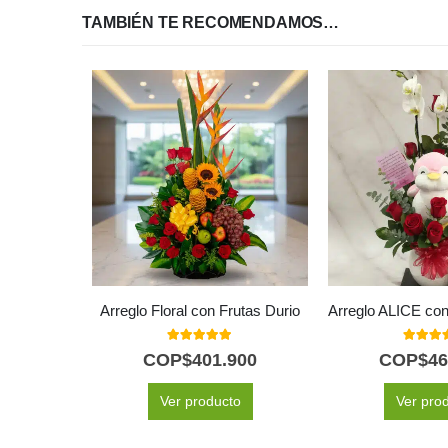
TAMBIÉN TE RECOMENDAMOS…
Arreglo Floral con Frutas Durio
5.00
out of 5
5.00
out
COP$
401.900
COP$
46
Ver producto
Ver pro