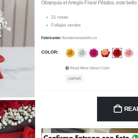
Obsequia el Arreglo Floral Pétalos, este bel
21 rosas
Follajes verdes
Fabricante:
floristeriamedellin.co
COLOR
Read More About
Color
LIMPIAR
REA