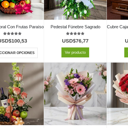
loral Con Frutas Paraíso
Pedestal Fúnebre Sagrado
5.00
out of 5
5.00
out of 5
USD$
100,53
USD$
76,77
Ver producto
CCIONAR OPCIONES