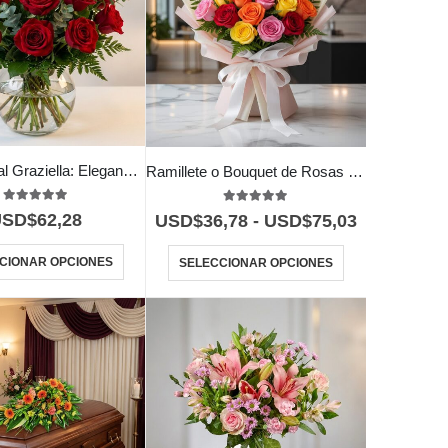
Jarron Floral Graziella: Elegancia en 12 Rosas Seleccionadas 🌹
Ramillete o Bouquet de Rosas Multicolor
5.00
out of 5
5.00
out of 5
USD$
62,28
USD$
36,78
-
USD$
75,03
CIONAR OPCIONES
SELECCIONAR OPCIONES