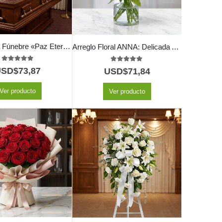
Cubre Caja Fúnebre «Paz Eterna» para el Último Adiós a Jair 🕊️
Arreglo Floral ANNA: Delicada Armonía en Rosas y Lirios 🌸
5.00
out of 5
5.00
out of 5
USD$
73,87
USD$
71,84
Ver producto
Ver producto