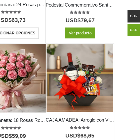
Bouquet Giordana: 24 Rosas para una Ocasión Especial 🌹
Pedestal Conmemorativo Santuario para el Homenaje a PAREDES 🕊️
COP
5.00
out of 5
5.00
out of 5
USD$
63,73
USD$
79,67
USD
Ver producto
CIONAR OPCIONES
CAJA AMADEA: Arreglo con Vino y Chocolates para Sorprender ⚜️
Bouquet Lionetta: 18 Rosas Rosadas para Ocasiones Especiales 🌹
5.00
out of 5
5.00
out of 5
USD$
68,65
USD$
59,09