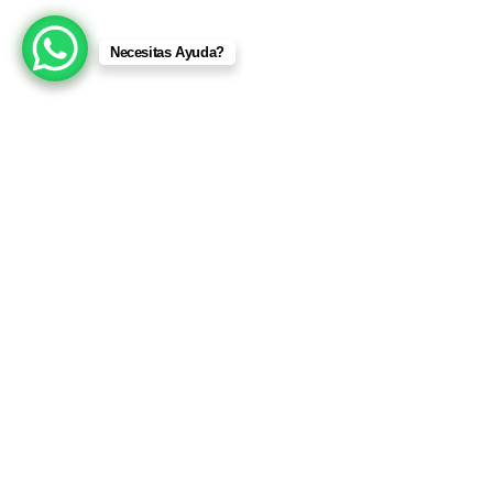
Necesitas Ayuda?
DATOS DE CONTACTO
Nuestra 
Floristería en Medellín
con flores frescas y
entrega a domicilio el mismo día en Medellín y
el Valle de Aburrá.
WhatsApp:
+57 322 708 3172
Móvil:
+57 322 708 3172
Medellin y Antioquia