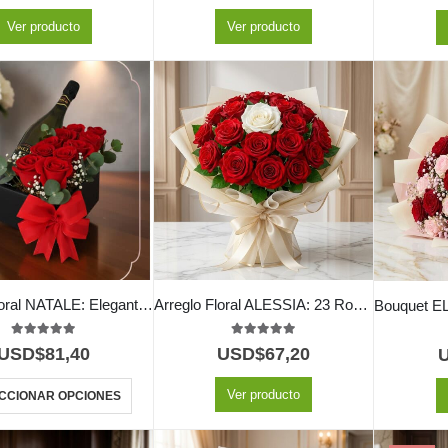
Ver producto
Ver producto
Arreglo Floral NATALE: Elegante Caja de Rosas y Vino 🍷
Arreglo Floral ALESSIA: 23 Rosas Rojas y 1 Blanca Inolvidable 🤍
5.00
out of 5
5.00
out of 5
USD$
81,40
USD$
67,20
Ver producto
CCIONAR OPCIONES