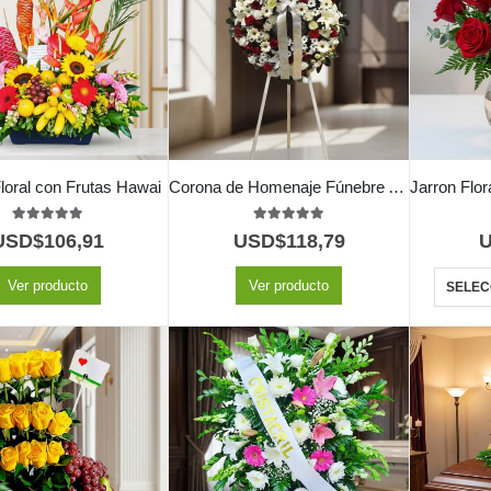
Floral con Frutas Hawai
Corona de Homenaje Fúnebre Ararat 🕊️
5.00
out of 5
5.00
out of 5
USD$
106,91
USD$
118,79
Ver producto
Ver producto
SELEC