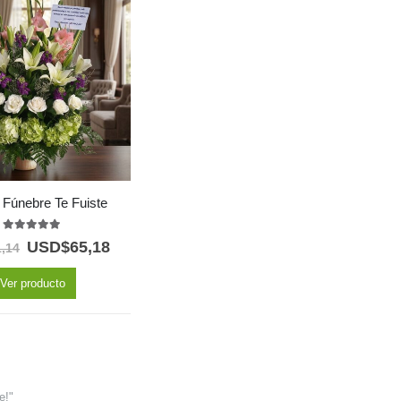
 Fúnebre Te Fuiste
5.00
out of 5
USD$
65,18
1,14
Ver producto
e!"