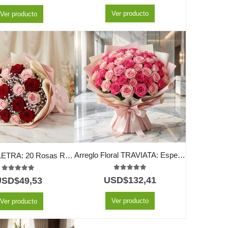
Ver producto
Ver producto
Arreglo Floral TRAVIATA: Espectacular Ramo de 60 Rosas Fucsia y Rosadas 💝
Bouquet ELETRA: 20 Rosas Rojas y Rosadas para Expresar tu Amor 🌹
5.00
out of 5
5.00
out of 5
USD$
132,41
USD$
49,53
Ver producto
Ver producto