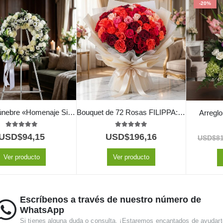
-20%
Corona Fúnebre «Homenaje Sincero»: Un Tributo Floral para JONAS 🕊️
Bouquet de 72 Rosas FILIPPA: Un Espectáculo de Color Vibrante 🌹
Arreglo
5.00
out of 5
5.00
out of 5
USD$
94,15
USD$
196,16
USD$
8
Ver producto
Ver producto
Escríbenos a través de nuestro número de
WhatsApp
Si tienes alguna duda o consulta. ¡Estaremos encantados de ayudart