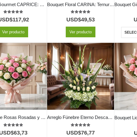
Canasta Gourmet CAPRICE: Rosas Frescas, Frutas y Vino ⚜️
Bouquet Floral CARINA: Ternura en Gerberas y Astromelias Rosadas 💖
5.00
out of 5
5.00
out of 5
USD$
117,92
USD$
49,53
Ver producto
Ver producto
SELEC
Bouquet de Rosas Rosadas y Blancas LARAINA | Arreglo Primaveral 🕊️
Arreglo Fúnebre Eterno Descanso
5.00
out of 5
5.00
out of 5
USD$
63,73
USD$
76,77