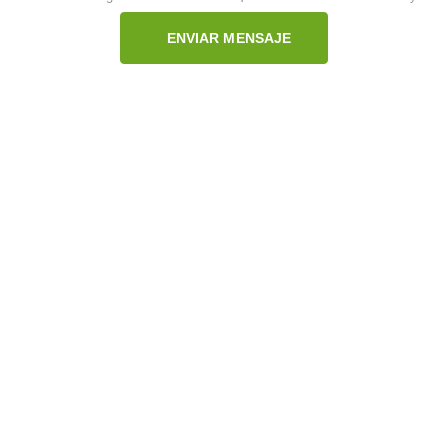
ENVIAR MENSAJE
APP en Google Play
METODOS DE PAGO