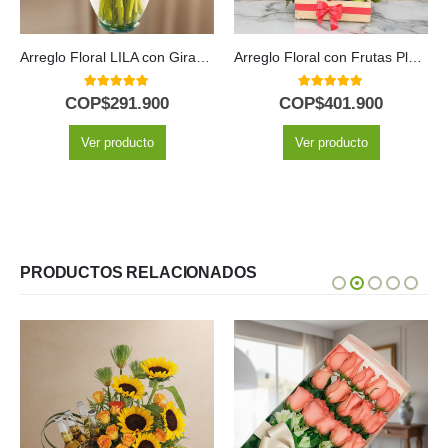
Arreglo Floral con Frutas Platonia
Arreglo Floral MARIELLA: 36 Rosas Frescas Multicolor 🌹
5.00
out of 5
5.00
out of 5
COP$
401.900
COP$
379.900
Ver producto
Ver producto
PRODUCTOS RELACIONADOS