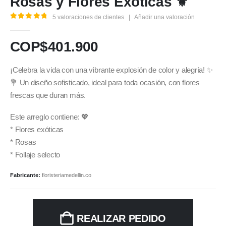
Rosas y Flores Exóticas ⚜️
5
valoraciones de clientes
|
Añadir una valoración
5.00
out of 5
COP$
401.900
¡Celebra la vida con una vibrante explosión de color y alegría! ✨
💐 Un diseño sofisticado, ideal para toda ocasión, con flores
frescas que duran más.
Este arreglo contiene: 💖
* Flores exóticas
* Rosas
* Follaje selecto
Fabricante:
floristeriamedellin.co
REALIZAR PEDIDO