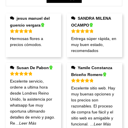
jesus manuel del
SANDRA MILENA
guercio vergara
OCAMPO
Valorado en
5
de 5
Valorado en
5
de 5
Hermosas flores a
Entrega súper rápida, en
precios cómodos.
muy buen estado,
recomendados
Susan De Pabon
Yamile Constanza
Briceño Romero
Valorado en
5
de 5
Excelente servicio,
Valorado en
5
de 5
ordene a ultima hora
Excelente sitio web. Hay
desde Londres Reino
muy buenas opciones y
Unido, la asistencia por
los precios son
whatsapp fue muy
razonables. El proceso
oportuna ultimando
de compra fue fácil y el
detalles de envio y pago.
sitio web es amigable y
Re
...Leer Más
funcional.
...Leer Más