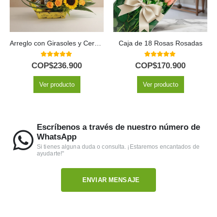
Caja de 18 Rosas Rosadas
Arreglo Floral Zeus
5.00
out of 5
5.00
out of 5
COP$
170.900
COP$
291.900
Ver producto
Ver producto
Escríbenos a través de nuestro número de
WhatsApp
Si tienes alguna duda o consulta. ¡Estaremos encantados de
ayudarte!"
ENVIAR MENSAJE