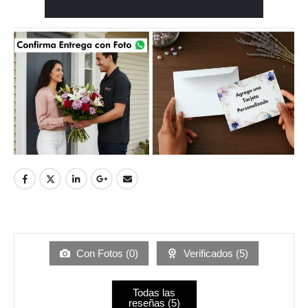
Con Fotos (
0
)
Verificados (
5
)
Todas las
reseñas (
5
)