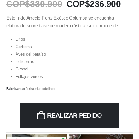
COP$
330.900
COP$
236.900
Este lindo Arreglo Floral Exótico Columba se encuentra
elaborado sobre base de madera rústica, se compone de
Lirios
Gerberas
Aves del paraíso
Heliconias
Girasol
Follajes verdes
Fabricante:
floristeriamedellin.co
REALIZAR PEDIDO