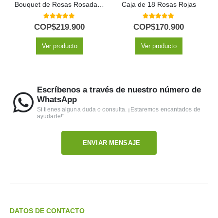
Bouquet de Rosas Rosadas y Blancas LARAINA | Arreglo Primaveral 🕊️
Caja de 18 Rosas Rojas
5.00
out of 5
5.00
out of 5
COP$
219.900
COP$
170.900
Ver producto
Ver producto
Escríbenos a través de nuestro número de
WhatsApp
Si tienes alguna duda o consulta. ¡Estaremos encantados de
ayudarte!"
ENVIAR MENSAJE
DATOS DE CONTACTO