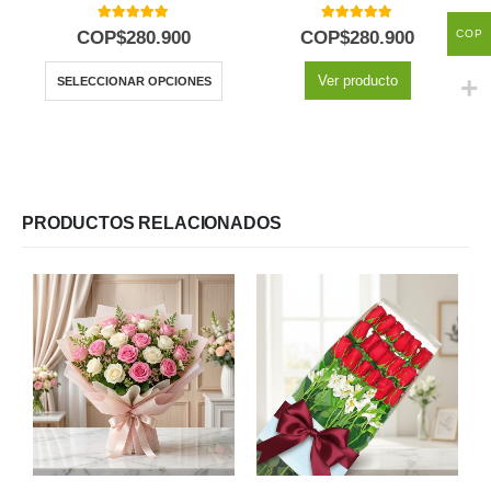
5.00
out of 5
5.00
out of 5
COP
COP$
280.900
COP$
280.900
Ver producto
SELECCIONAR OPCIONES
PRODUCTOS RELACIONADOS