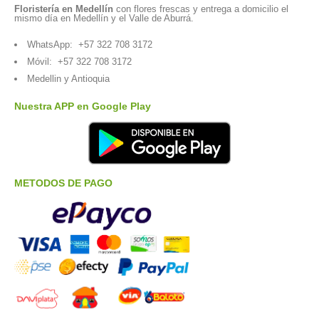
Floristería en Medellín
con flores frescas y entrega a domicilio el
mismo día en Medellín y el Valle de Aburrá.
WhatsApp:
+57 322 708 3172
Móvil:
+57 322 708 3172
Medellin y Antioquia
Nuestra APP en Google Play
METODOS DE PAGO