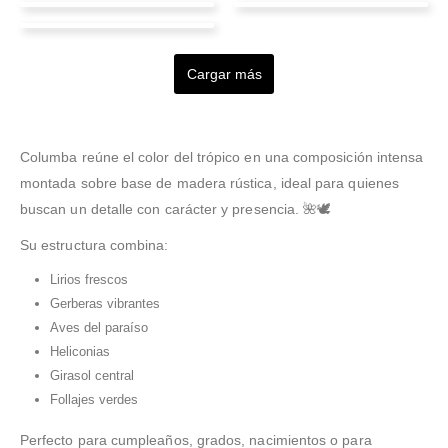
Yulieth Aguirre
Linda Torres
International
Valorado en
5
de 5
Valorado en
5
de 5
Excelente servicio
Excelente. He hecho
Valorado en
5
de 5
Valorado en
5
de 5
Children’s House
Excelente atención todo
varios envíos con un
Muchísimas gracias muy
Cargar más
fue muy rápido y ágil
cumplimiento del 100 sin
buen servicio.
Valorado en
5
de 5
gracias
hablar de la satisfacción
Excelente servicio al
pues la calidad es
cliente, con muy rápida
impecable. Aparte el
respuesta y un producto
Columba reúne el color del trópico en una composición intensa
sistema de
de calidad. La persona
montada sobre base de madera rústica, ideal para quienes
seguimi
...Leer Más
de contacto en
buscan un detalle con carácter y presencia. 🌺🕊️
Whatssapp es muy
receptiva y trabaja con
Su estructura combina:
e
...Leer Más
Lirios frescos
Gerberas vibrantes
Aves del paraíso
Heliconias
Girasol central
Follajes verdes
Perfecto para cumpleaños, grados, nacimientos o para