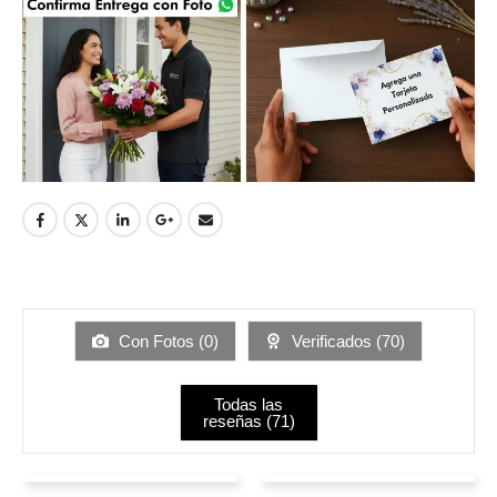
Con Fotos (
0
)
Verificados (
70
)
Todas las
reseñas (
71
)
johanna Camacho
Daniel Trujillo