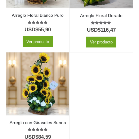
Arreglo Floral Blanco Puro
Arreglo Floral Dorado
5.00
out of 5
5.00
out of 5
USD$
55,90
USD$
116,47
Ver producto
Ver producto
Arreglo con Girasoles Sunna
5.00
out of 5
USD$
84,59