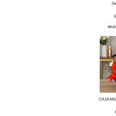
Ja
SELE