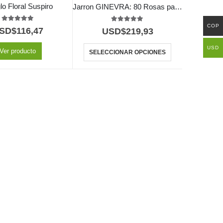
lo Floral Suspiro
Jarron GINEVRA: 80 Rosas para una Declaración de Amor Inolvidable ⚜️
COP
5.00
out of 5
5.00
out of 5
SD$
116,47
USD$
219,93
USD
Ver producto
SELECCIONAR OPCIONES