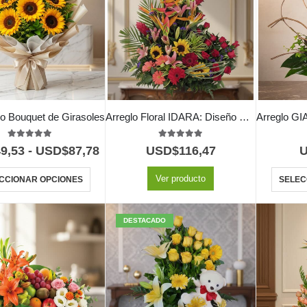
 o Bouquet de Girasoles
Arreglo Floral IDARA: Diseño Exclusivo con Rosas y Flores Exóticas ⚜️
5.00
out of 5
5.00
out of 5
9,53
-
USD$
87,78
USD$
116,47
Ver producto
CCIONAR OPCIONES
SELEC
DESTACADO