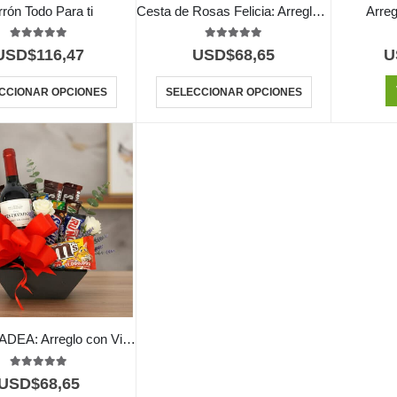
rrón Todo Para ti
Cesta de Rosas Felicia: Arreglo Premium con 21 Flores 🌹
Arreg
5.00
out of 5
5.00
out of 5
USD$
116,47
USD$
68,65
U
CCIONAR OPCIONES
SELECCIONAR OPCIONES
CAJA AMADEA: Arreglo con Vino y Chocolates para Sorprender ⚜️
5.00
out of 5
USD$
68,65