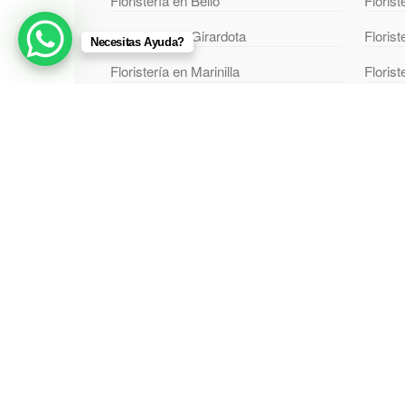
Floristería en Bello
Florist
Floristería en Girardota
Floris
Necesitas Ayuda?
Floristería en Marinilla
Florist
Floristería en El Santuario
Florist
Floristería en San Jerónimo
Floris
Floristería en Donmatías
Floris
Floristería en Apartadó
Florist