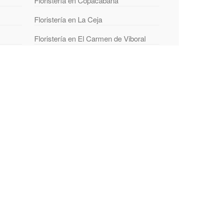
Floristería en Copacabana
Floristería en La Ceja
Floristería en El Carmen de Viboral
quia
Floristería en Sopetrán
Floristería en Amagá
Floristería en Caucasia