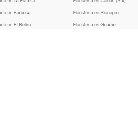
ería en La Estrella
Floristería en Caldas (Ant)
tería en Barbosa
Floristería en Rionegro
ería en El Retiro
Floristería en Guarne
ería en La Unión
Floristería en Santa Fe de Antio
tería en Guatapé
Floristería en El Peñol
tería en Santa Rosa de Osos
Floristería en Yarumal
ería en Turbo
📍 Ver Cobertura Completa en Antioquia
© 2026 floristeriamedellin.co Todos los derechos reservados.