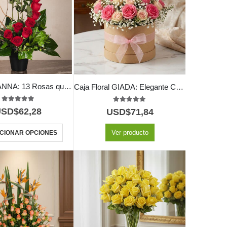
Arreglo GIANNA: 13 Rosas que Simbolizan Amor y Pasión 🌹
Caja Floral GIADA: Elegante Caja con 18 Rosas Frescas 🌹
5.00
out of 5
5.00
out of 5
USD$
62,28
USD$
71,84
Ver producto
CIONAR OPCIONES