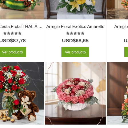
Elegante Cesta Frutal THALIA con Lirios y Anturios ⚜️
Arreglo Floral Exótico Amaretto
Arregl
5.00
out of 5
5.00
out of 5
USD$
87,78
USD$
68,65
U
Ver producto
Ver producto